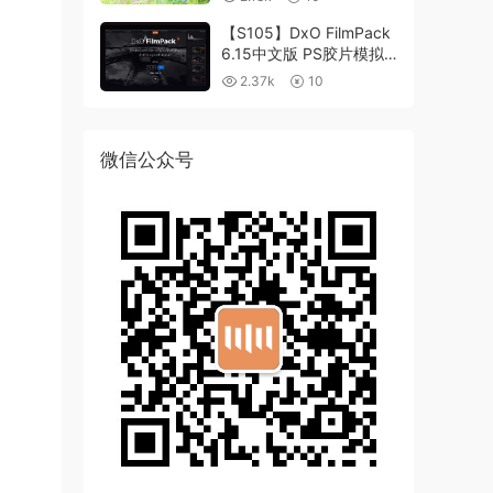
【S105】DxO FilmPack
6.15中文版 PS胶片模拟
滤镜支持WIN/MAC
2.37k
10
微信公众号