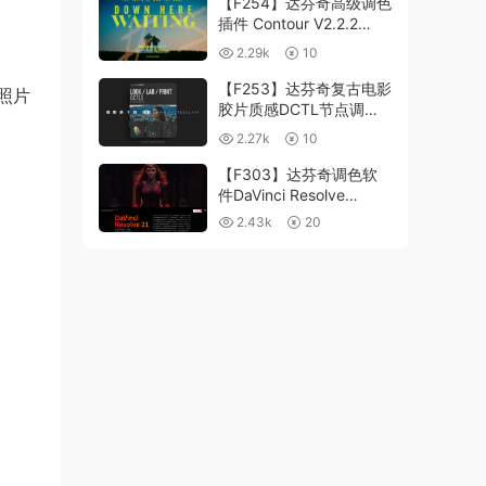
【F254】达芬奇高级调色
插件 Contour V2.2.2
WinMac 含使用教程
2.29k
10
【F253】达芬奇复古电影
照片
胶片质感DCTL节点调色
预设 MonoNodes LOOK
2.27k
10
LAB PRINT V4.0
【F303】达芬奇调色软
件DaVinci Resolve
Studio21.0.3 中文版
2.43k
20
WIN+MAC