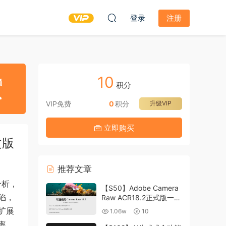
登录
注册
10
积分
VIP免费
0
积分
升级VIP
立即购买
文版
推荐文章
分析，
【S50】Adobe Camera
陷，
Raw ACR18.2正式版一键
升级包 ACR最新升级包
扩展
1.06w
10
支持WIN和MAC
率、