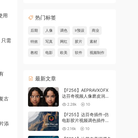
使用
热门标签
后期
人像
调色
lr预设
商业
。只需
特效
写真
网红
胶片
素材
教程
电影
欧美
软件
视频制作
有
最新文章
【F256】AEPRAVXOFX
达芬奇视频人像磨皮润肤
复古
美颜插件 Beauty Box
2.28k
10
V6.0.3 Win
【F255】达芬奇插件-仿
电影胶片视频调色插件
片添
ARRI Film Lab 1.0.10 Win
2.16k
10