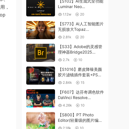
【S102】AI生成式全功能
使用，
Luminar Neo
1.24.4(x64)超强修图插件
op
1.12w
20
中文版WIN+MAC含400
个预设
【S773】AI人工智能图片
无损放大Topaz
Gigapixel AI 8.4.0.1b照
2.81k
20
片模糊清晰 PS插件+独立
版 WIN/MAC
【S33】Adobe的灵感管
理神器Bridge2025
15.0.3 WIN系统 右键可
2.7k
10
进入ACR
【S1016】磨皮降噪美颜
胶片滤镜插件套装+PS动
作 Imagenomic
2.84k
15
Professional Plugin Suite
v2027 Win汉化中文版
【F607】达芬奇调色软件
DaVinci Resolve
Studio18.6Win、Mac 中
4.26k
10
文/英文
【S800】PT Photo
Editor(轻量级的图片编辑
工具)5.10.3汉化版 WIN
2.18k
10