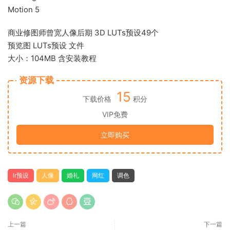
Motion 5
商业修图师曾宽人像后期 3D LUTs预设49个
预览图 LUTs预设 文件
大小：104MB 含安装教程
资源下载
15
下载价格
积分
VIP免费
立即购买
lr预设
人像
婚礼
网红
调色
上一篇
下一篇