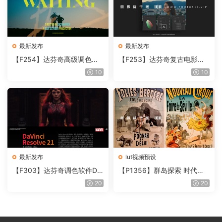
最新发布
最新发布
【F254】达芬奇高级调色插
【F253】达芬奇复古电影胶
件 Contour V2.2.2 WinMac
片质感DCTL节点调色预设 M
10
10
含使用教程
onoNodes LOOK LAB PRIN
T V4.0
最新发布
lut视频预设
【F303】达芬奇调色软件Da
【P1356】群岛探索 时代马
Vinci Resolve Studio21.0.3
戏团 – QUEST 60 调色预设A
20
20
中文版WIN+MAC
rchipelago Quest CIRQUE É
POQUE