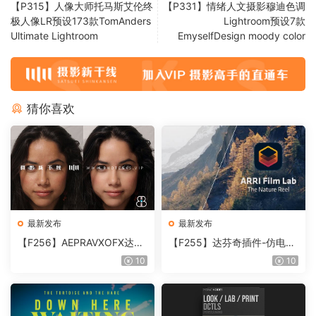
【P315】人像大师托马斯艾伦终
【P331】情绪人文摄影穆迪色调
极人像LR预设173款TomAnders
Lightroom预设7款
Ultimate Lightroom
EmyselfDesign moody color
猜你喜欢
最新发布
最新发布
【F256】AEPRAVXOFX达芬
【F255】达芬奇插件-仿电影
奇视频人像磨皮润肤美颜插件
胶片视频调色插件 ARRI Film
10
10
Beauty Box V6.0.3 Win
Lab 1.0.10 Win