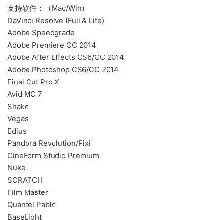
支持软件：（Mac/Win）
DaVinci Resolve (Full & Lite)
Adobe Speedgrade
Adobe Premiere CC 2014
Adobe After Effects CS6/CC 2014
Adobe Photoshop CS6/CC 2014
Final Cut Pro X
Avid MC 7
Shake
Vegas
Edius
Pandora Revolution/Pixi
CineForm Studio Premium
Nuke
SCRATCH
Film Master
Quantel Pablo
BaseLight