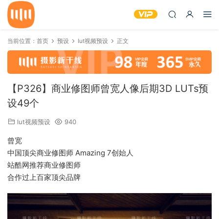
当前位置：
首页
预设
lut视频预设
正文
【P326】商业修图师曾宽人像后期3D LUTs预
设49个
lut视频预设
940
曾宽
中国顶尖商业修图师 Amazing 7创始人
站酷网推荐商业修图师
合作过上百家顶尖品牌