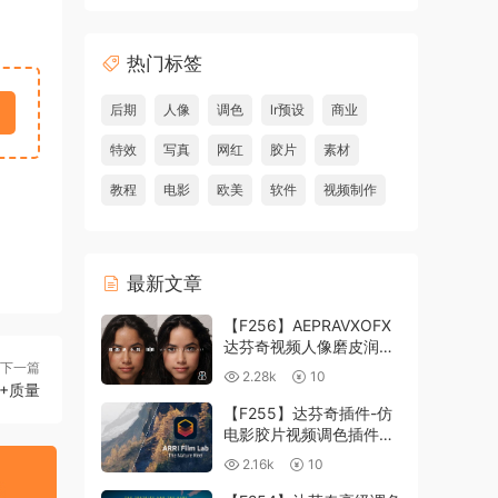
热门标签
后期
人像
调色
lr预设
商业
特效
写真
网红
胶片
素材
教程
电影
欧美
软件
视频制作
最新文章
【F256】AEPRAVXOFX
达芬奇视频人像磨皮润肤
美颜插件 Beauty Box
下一篇
2.28k
10
V6.0.3 Win
 +质量
【F255】达芬奇插件-仿
电影胶片视频调色插件
ARRI Film Lab 1.0.10 Win
2.16k
10