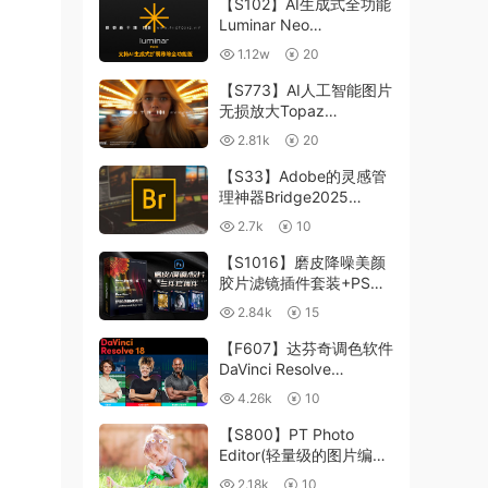
【S102】AI生成式全功能
Luminar Neo
1.24.4(x64)超强修图插件
1.12w
20
中文版WIN+MAC含400
个预设
【S773】AI人工智能图片
无损放大Topaz
Gigapixel AI 8.4.0.1b照
2.81k
20
片模糊清晰 PS插件+独立
版 WIN/MAC
【S33】Adobe的灵感管
理神器Bridge2025
15.0.3 WIN系统 右键可
2.7k
10
进入ACR
【S1016】磨皮降噪美颜
胶片滤镜插件套装+PS动
作 Imagenomic
2.84k
15
Professional Plugin Suite
v2027 Win汉化中文版
【F607】达芬奇调色软件
DaVinci Resolve
Studio18.6Win、Mac 中
4.26k
10
文/英文
【S800】PT Photo
Editor(轻量级的图片编辑
工具)5.10.3汉化版 WIN
2.18k
10