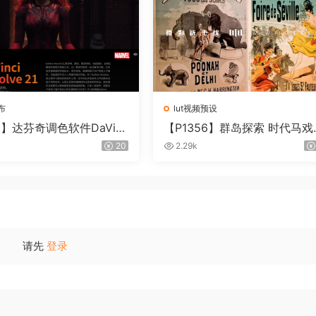
布
lut视频预设
3】达芬奇调色软件DaVinc
【P1356】群岛探索 时代马戏
lve Studio21.0.3 中文版W
– QUEST 60 调色预设Archipe
20
2.29k
C
go Quest CIRQUE ÉPOQUE
请先
登录