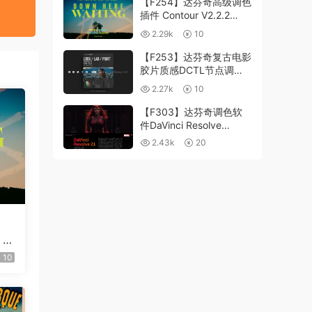
【F254】达芬奇高级调色
插件 Contour V2.2.2
WinMac 含使用教程
2.29k
10
【F253】达芬奇复古电影
胶片质感DCTL节点调色
预设 MonoNodes LOOK
2.27k
10
LAB PRINT V4.0
【F303】达芬奇调色软
件DaVinci Resolve
Studio21.0.3 中文版
2.43k
20
WIN+MAC
 C
用
10