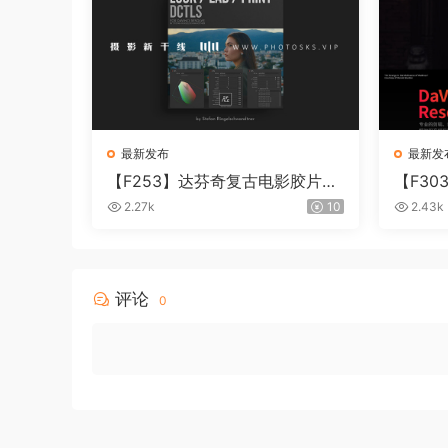
最新发布
最新发
【F253】达芬奇复古电影胶片质
【F30
感DCTL节点调色预设 MonoNod
i Reso
2.27k
10
2.43k
es LOOK LAB PRINT V4.0
IN+MA
评论
0