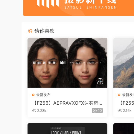
猜你喜欢
最新发布
最新发
【F256】AEPRAVXOFX达芬奇
【F2
视频人像磨皮润肤美颜插件 Beau
片视频调色
2.28k
10
2.16k
ty Box V6.0.3 Win
0.10 W