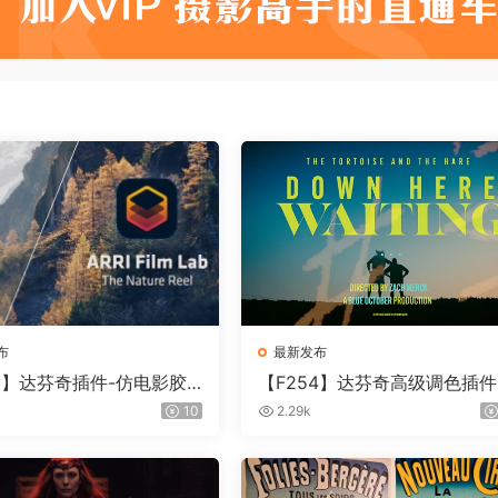
布
最新发布
55】达芬奇插件-仿电影胶
【F254】达芬奇高级调色插件
插件 ARRI Film Lab 1.
ontour V2.2.2 WinMac 含使
10
2.29k
in
教程