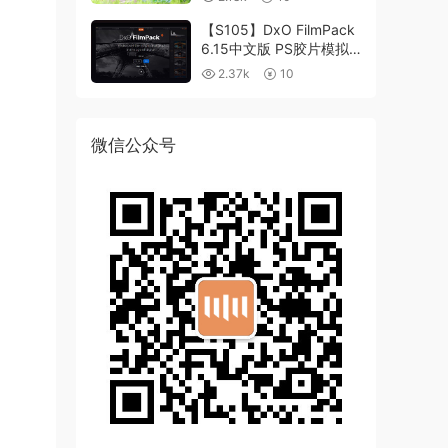
【S105】DxO FilmPack
6.15中文版 PS胶片模拟
滤镜支持WIN/MAC
2.37k
10
微信公众号