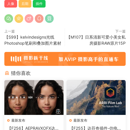
人像
后期
插件
上一篇
下一篇
【S99】kelvindesigns光线
【M107】日系清新可爱小美女私
Photoshop笔刷和叠加图片素材
房摄影RAW原片15P
猜你喜欢
最新发布
最新发布
【F256】AEPRAVXOFX达芬
【F255】达芬奇插件-仿电影