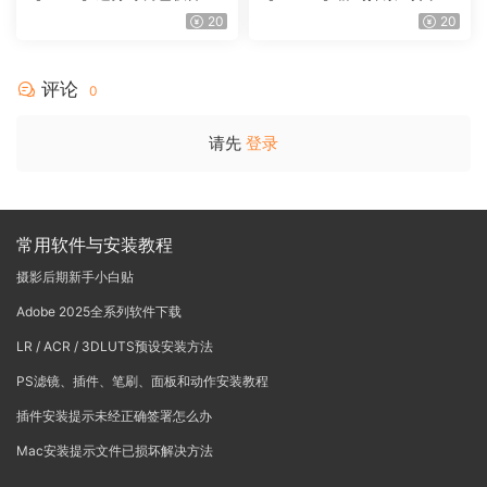
Vinci Resolve Studio21.0.3
戏团 – QUEST 60 调色预设A
20
20
中文版WIN+MAC
rchipelago Quest CIRQUE É
POQUE
评论
0
请先
登录
常用软件与安装教程
摄影后期新手小白贴
Adobe 2025全系列软件下载
LR / ACR / 3DLUTS预设安装方法
PS滤镜、插件、笔刷、面板和动作安装教程
插件安装提示未经正确签署怎么办
Mac安装提示文件已损坏解决方法