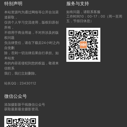
特别声明
服务与支持
如有问题，请联系客服
本站资源均为通过网络等公开合法渠
工作时间10：00-17：00（周一至周
道获取，
五，节假日休息）
仅供个人学习交流使用，版权归原创
所有，
不得用于商业用途，不对所涉及的版
权问题
负法律责任，请在下载后24小时之内
自觉删
除，否则一切法律后果自行承担。如
本站发
布的内容若侵犯到您的权益，敬请来
信联系
我们，我们立刻删除。
站长QQ：23430112
微信公众号
添加摄影新干线微信公众号
获取最新最全摄影资讯