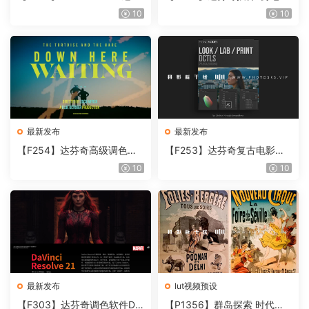
奇视频人像磨皮润肤美颜插件
胶片视频调色插件 ARRI Film
10
10
Beauty Box V6.0.3 Win
Lab 1.0.10 Win
最新发布
最新发布
【F254】达芬奇高级调色插
【F253】达芬奇复古电影胶
件 Contour V2.2.2 WinMac
片质感DCTL节点调色预设 M
10
10
含使用教程
onoNodes LOOK LAB PRIN
T V4.0
最新发布
lut视频预设
【F303】达芬奇调色软件Da
【P1356】群岛探索 时代马