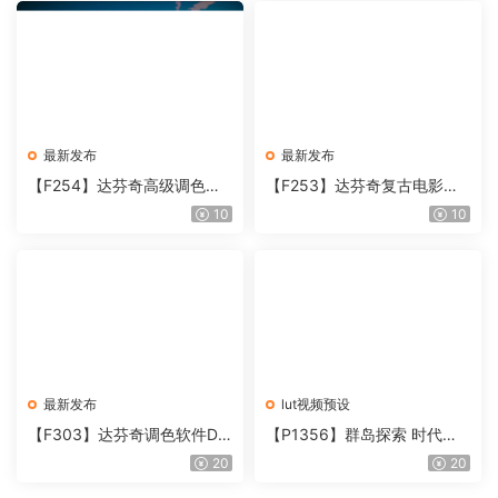
最新发布
最新发布
【F254】达芬奇高级调色插
【F253】达芬奇复古电影胶
件 Contour V2.2.2 WinMac
片质感DCTL节点调色预设 M
10
10
含使用教程
onoNodes LOOK LAB PRIN
T V4.0
最新发布
lut视频预设
【F303】达芬奇调色软件Da
【P1356】群岛探索 时代马
Vinci Resolve Studio21.0.3
戏团 – QUEST 60 调色预设A
20
20
中文版WIN+MAC
rchipelago Quest CIRQUE É