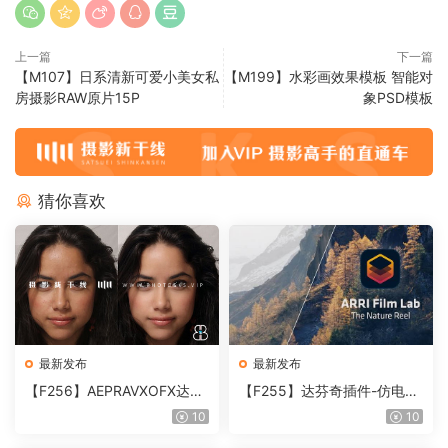
上一篇
下一篇
【M107】日系清新可爱小美女私
【M199】水彩画效果模板 智能对
房摄影RAW原片15P
象PSD模板
猜你喜欢
最新发布
最新发布
【F256】AEPRAVXOFX达芬
【F255】达芬奇插件-仿电影
奇视频人像磨皮润肤美颜插件
胶片视频调色插件 ARRI Film
10
10
Beauty Box V6.0.3 Win
Lab 1.0.10 Win