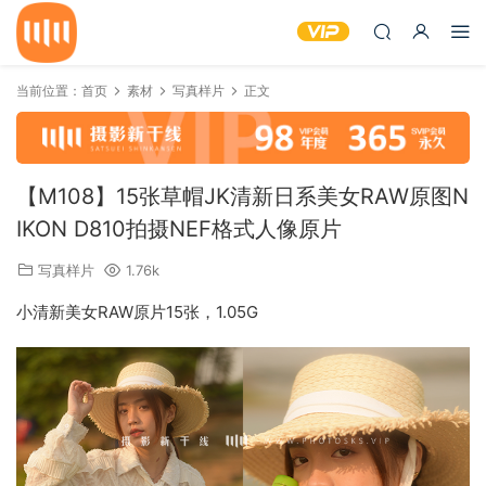
当前位置：
首页
素材
写真样片
正文
【M108】15张草帽JK清新日系美女RAW原图N
IKON D810拍摄NEF格式人像原片
写真样片
1.76k
小清新美女RAW原片15张，1.05G