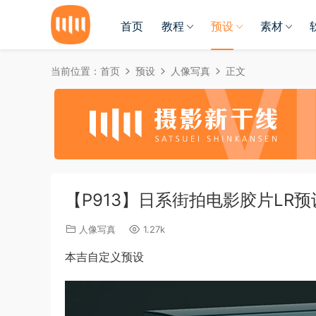
首页
教程
预设
素材
当前位置：
首页
预设
人像写真
正文
【P913】日系街拍电影胶片LR预设ben
人像写真
1.27k
本吉自定义预设