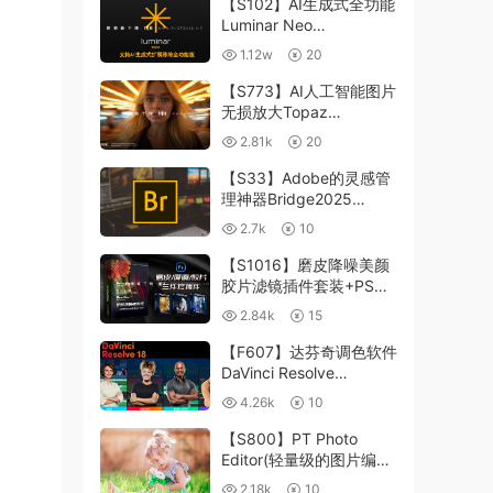
【S102】AI生成式全功能
Luminar Neo
1.24.4(x64)超强修图插件
1.12w
20
中文版WIN+MAC含400
个预设
【S773】AI人工智能图片
无损放大Topaz
Gigapixel AI 8.4.0.1b照
2.81k
20
片模糊清晰 PS插件+独立
版 WIN/MAC
【S33】Adobe的灵感管
理神器Bridge2025
15.0.3 WIN系统 右键可
2.7k
10
进入ACR
【S1016】磨皮降噪美颜
胶片滤镜插件套装+PS动
作 Imagenomic
2.84k
15
Professional Plugin Suite
v2027 Win汉化中文版
【F607】达芬奇调色软件
DaVinci Resolve
Studio18.6Win、Mac 中
4.26k
10
文/英文
【S800】PT Photo
Editor(轻量级的图片编辑
工具)5.10.3汉化版 WIN
2.18k
10