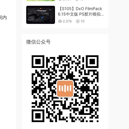
【S105】DxO FilmPack
6.15中文版 PS胶片模拟
间内
滤镜支持WIN/MAC
2.37k
10
微信公众号