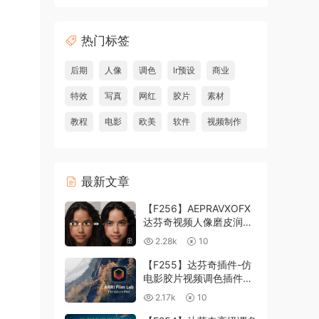
热门标签
后期
人像
调色
lr预设
商业
特效
写真
网红
胶片
素材
教程
电影
欧美
软件
视频制作
最新文章
【F256】AEPRAVXOFX
达芬奇视频人像磨皮润肤
美颜插件 Beauty Box
2.28k
10
V6.0.3 Win
【F255】达芬奇插件-仿
电影胶片视频调色插件
ARRI Film Lab 1.0.10 Win
2.17k
10