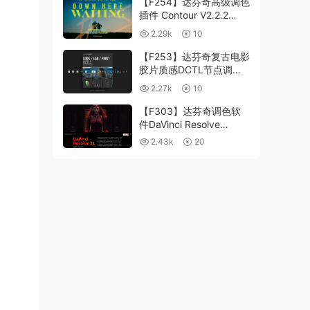
【F254】达芬奇高级调色
插件 Contour V2.2.2
WinMac 含使用教程
2.29k
10
【F253】达芬奇复古电影
胶片质感DCTL节点调色
预设 MonoNodes LOOK
2.27k
10
LAB PRINT V4.0
【F303】达芬奇调色软
件DaVinci Resolve
Studio21.0.3 中文版
2.43k
20
WIN+MAC