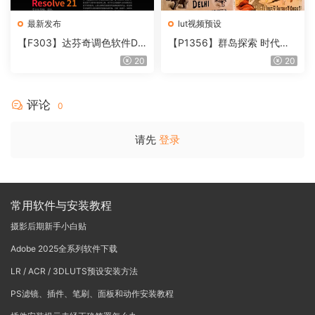
最新发布
lut视频预设
【F303】达芬奇调色软件Da
【P1356】群岛探索 时代马
Vinci Resolve Studio21.0.3
戏团 – QUEST 60 调色预设A
20
20
中文版WIN+MAC
rchipelago Quest CIRQUE É
POQUE
评论
0
请先
登录
常用软件与安装教程
摄影后期新手小白贴
Adobe 2025全系列软件下载
LR / ACR / 3DLUTS预设安装方法
PS滤镜、插件、笔刷、面板和动作安装教程