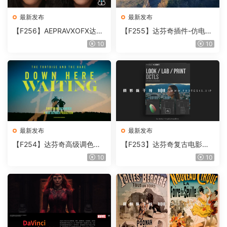
最新发布
最新发布
【F256】AEPRAVXOFX达芬
【F255】达芬奇插件-仿电影
奇视频人像磨皮润肤美颜插件
胶片视频调色插件 ARRI Film
10
10
Beauty Box V6.0.3 Win
Lab 1.0.10 Win
最新发布
最新发布
【F254】达芬奇高级调色插
【F253】达芬奇复古电影胶
件 Contour V2.2.2 WinMac
片质感DCTL节点调色预设 M
10
10
含使用教程
onoNodes LOOK LAB PRIN
T V4.0