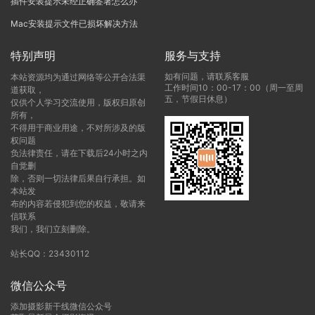
插件安装提示未经正确签署怎么办
Mac安装提示文件已损坏解决方法
特别声明
服务与支持
如有问题，请联系客服
本站资源均为通过网络等公开合法渠
工作时间10：00-17：00（周一至周
道获取，
五，节假日休息）
仅供个人学习交流使用，版权归原创
所有，
不得用于商业用途，不对所涉及的版
权问题
负法律责任，请在下载后24小时之内
自觉删
除，否则一切法律后果自行承担。如
本站发
布的内容若侵犯到您的权益，敬请来
信联系
我们，我们立刻删除。
站长QQ：23430112
微信公众号
添加摄影新干线微信公众号