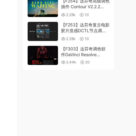
【F254】达芬奇高级调色
插件 Contour V2.2.2
WinMac 含使用教程
2.29k
10
【F253】达芬奇复古电影
胶片质感DCTL节点调色
预设 MonoNodes LOOK
2.28k
10
LAB PRINT V4.0
【F303】达芬奇调色软
件DaVinci Resolve
Studio21.0.3 中文版
2.44k
20
WIN+MAC