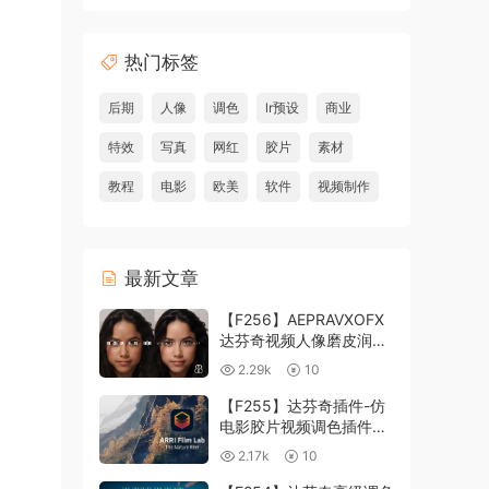
热门标签
后期
人像
调色
lr预设
商业
特效
写真
网红
胶片
素材
教程
电影
欧美
软件
视频制作
最新文章
【F256】AEPRAVXOFX
达芬奇视频人像磨皮润肤
美颜插件 Beauty Box
2.29k
10
V6.0.3 Win
【F255】达芬奇插件-仿
电影胶片视频调色插件
ARRI Film Lab 1.0.10 Win
2.17k
10