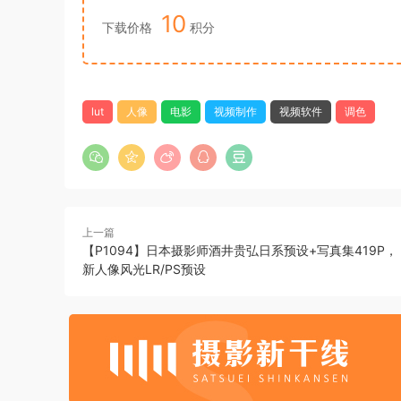
10
下载价格
积分
lut
人像
电影
视频制作
视频软件
调色
上一篇
【P1094】日本摄影师酒井贵弘日系预设+写真集419P，
新人像风光LR/PS预设