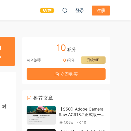
登录
注册
10
积分
VIP免费
0
积分
升级VIP
立即购买
推荐文章
，对
【S50】Adobe Camera
Raw ACR18.2正式版一键
升级包 ACR最新升级包
1.06w
10
支持WIN和MAC