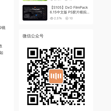
【S105】DxO FilmPack
6.15中文版 PS胶片模拟
滤镜支持WIN/MAC
2.37k
10
G镜
微信公众号
效
如