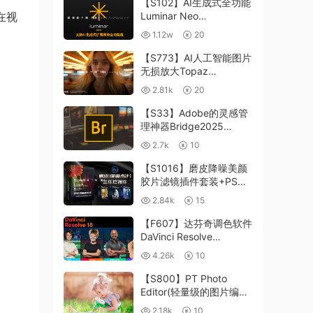
【S102】AI生成式全功能
在视
Luminar Neo
1.24.4(x64)超强修图插件
1.12w
20
中文版WIN+MAC含400
个预设
【S773】AI人工智能图片
无损放大Topaz
Gigapixel AI 8.4.0.1b照
2.81k
20
片模糊清晰 PS插件+独立
版 WIN/MAC
【S33】Adobe的灵感管
理神器Bridge2025
15.0.3 WIN系统 右键可
2.7k
10
进入ACR
【S1016】磨皮降噪美颜
胶片滤镜插件套装+PS动
作 Imagenomic
2.84k
15
Professional Plugin Suite
v2027 Win汉化中文版
【F607】达芬奇调色软件
DaVinci Resolve
Studio18.6Win、Mac 中
4.26k
10
文/英文
【S800】PT Photo
Editor(轻量级的图片编辑
工具)5.10.3汉化版 WIN
2.18k
10