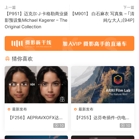
上一篇
下一篇
【P951】迈克尔·J·卡格勒商业摄
【M901】 白石麻衣 写真集 – ｢清
影预设集Michael Kagerer – The
純な大人｣[94P]
Original Collection
猜你喜欢
最新发布
最新发布
【F256】AEPRAVXOFX达芬
【F255】达芬奇插件-仿电影
奇视频人像磨皮润肤美颜插件
胶片视频调色插件 ARRI Film
10
10
Beauty Box V6.0.3 Win
Lab 1.0.10 Win