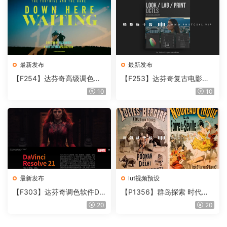
最新发布
最新发布
【F254】达芬奇高级调色插
【F253】达芬奇复古电影胶
件 Contour V2.2.2 WinMac
片质感DCTL节点调色预设 M
10
10
含使用教程
onoNodes LOOK LAB PRIN
T V4.0
最新发布
lut视频预设
【F303】达芬奇调色软件Da
【P1356】群岛探索 时代马
Vinci Resolve Studio21.0.3
戏团 – QUEST 60 调色预设A
20
20
中文版WIN+MAC
rchipelago Quest CIRQUE É
POQUE