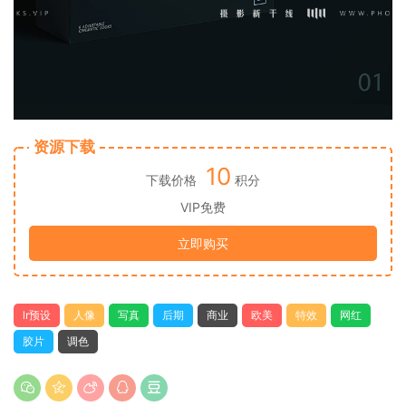
资源下载
10
下载价格
积分
VIP免费
立即购买
lr预设
人像
写真
后期
商业
欧美
特效
网红
胶片
调色