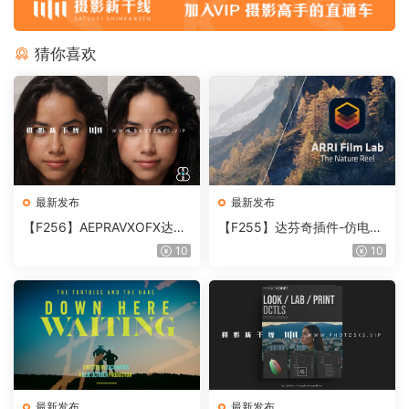
猜你喜欢
最新发布
最新发布
【F256】AEPRAVXOFX达芬
【F255】达芬奇插件-仿电影
奇视频人像磨皮润肤美颜插件
胶片视频调色插件 ARRI Film
10
10
Beauty Box V6.0.3 Win
Lab 1.0.10 Win
最新发布
最新发布