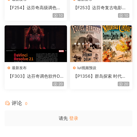
【F254】达芬奇高级调色插
【F253】达芬奇复古电影胶
件 Contour V2.2.2 WinMac
片质感DCTL节点调色预设 M
10
10
含使用教程
onoNodes LOOK LAB PRIN
T V4.0
最新发布
lut视频预设
【F303】达芬奇调色软件Da
【P1356】群岛探索 时代马
Vinci Resolve Studio21.0.3
戏团 – QUEST 60 调色预设A
20
20
中文版WIN+MAC
rchipelago Quest CIRQUE É
POQUE
评论
0
请先
登录