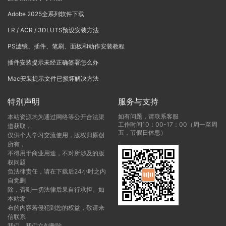
Adobe 2025全系列软件下载
LR / ACR / 3DLUTS预设安装方法
PS滤镜、插件、笔刷、面板和动作安装教程
插件安装提示未经正确签署怎么办
Mac安装提示文件已损坏解决方法
特别声明
服务与支持
如有问题，请联系客服
本站资源均为通过网络等公开合法渠
工作时间10：00-17：00（周一至周
道获取，
五，节假日休息）
仅供个人学习交流使用，版权归原创
所有，
不得用于商业用途，不对所涉及的版
权问题
负法律责任，请在下载后24小时之内
自觉删
除，否则一切法律后果自行承担。如
本站发
布的内容若侵犯到您的权益，敬请来
信联系
我们，我们立刻删除。