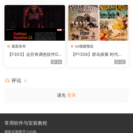
T V4.0
最新发布
lut视频预设
【F303】达芬奇调色软件Da
【P1356】群岛探索 时代马
Vinci Resolve Studio21.0.3
戏团 – QUEST 60 调色预设A
20
20
中文版WIN+MAC
rchipelago Quest CIRQUE É
POQUE
评论
0
请先
登录
常用软件与安装教程
摄影后期新手小白贴