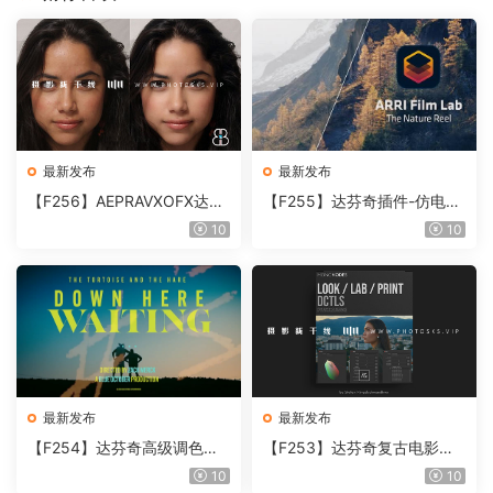
最新发布
最新发布
【F256】AEPRAVXOFX达芬
【F255】达芬奇插件-仿电影
奇视频人像磨皮润肤美颜插件
胶片视频调色插件 ARRI Film
10
10
Beauty Box V6.0.3 Win
Lab 1.0.10 Win
最新发布
最新发布
【F254】达芬奇高级调色插
【F253】达芬奇复古电影胶
件 Contour V2.2.2 WinMac
片质感DCTL节点调色预设 M
10
10
含使用教程
onoNodes LOOK LAB PRIN