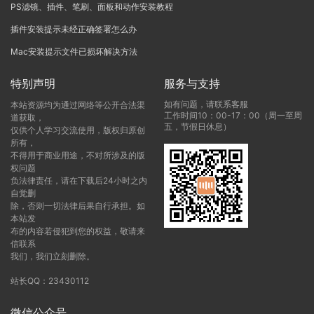
PS滤镜、插件、笔刷、面板和动作安装教程
插件安装提示未经正确签署怎么办
Mac安装提示文件已损坏解决方法
特别声明
服务与支持
如有问题，请联系客服
本站资源均为通过网络等公开合法渠
工作时间10：00-17：00（周一至周
道获取，
五，节假日休息）
仅供个人学习交流使用，版权归原创
所有，
不得用于商业用途，不对所涉及的版
权问题
负法律责任，请在下载后24小时之内
自觉删
除，否则一切法律后果自行承担。如
本站发
布的内容若侵犯到您的权益，敬请来
信联系
我们，我们立刻删除。
站长QQ：23430112
微信公众号