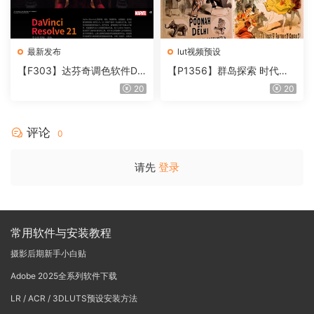
最新发布
lut视频预设
【F303】达芬奇调色软件Da
【P1356】群岛探索 时代马
Vinci Resolve Studio21.0.3
戏团 – QUEST 60 调色预设A
20
20
中文版WIN+MAC
rchipelago Quest CIRQUE É
POQUE
评论
0
请先
登录
常用软件与安装教程
摄影后期新手小白贴
Adobe 2025全系列软件下载
LR / ACR / 3DLUTS预设安装方法