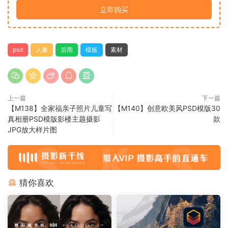
立即购买
psd
人像
后期
模板
素材
上一篇
下一篇
【M138】全家福亲子照片儿童写
【M140】创意欧美风PSD模版30
真相册PSD模版影楼主题摄影
款
JPG放大样片图
猜你喜欢