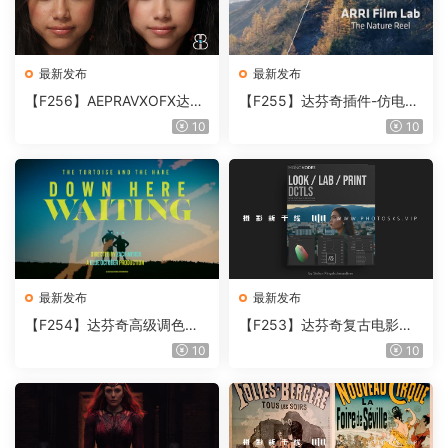
最新发布
最新发布
【F256】AEPRAVXOFX达芬
【F255】达芬奇插件-仿电影
奇视频人像磨皮润肤美颜插件
胶片视频调色插件 ARRI Film
10
10
Beauty Box V6.0.3 Win
Lab 1.0.10 Win
最新发布
最新发布
【F254】达芬奇高级调色插
【F253】达芬奇复古电影胶
件 Contour V2.2.2 WinMac
片质感DCTL节点调色预设 M
10
10
含使用教程
onoNodes LOOK LAB PRIN
T V4.0