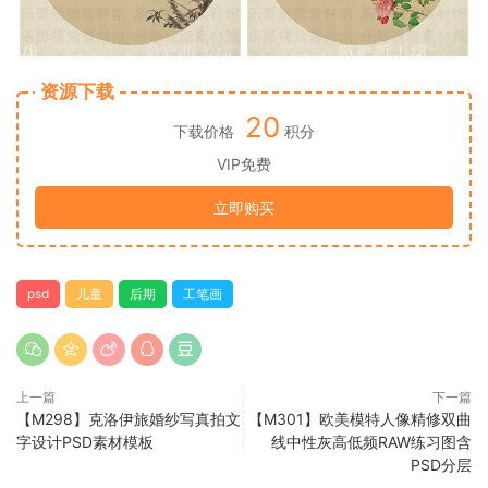
资源下载
20
下载价格
积分
VIP免费
立即购买
psd
儿童
后期
工笔画
上一篇
下一篇
【M298】克洛伊旅婚纱写真拍文
【M301】欧美模特人像精修双曲
字设计PSD素材模板
线中性灰高低频RAW练习图含
PSD分层