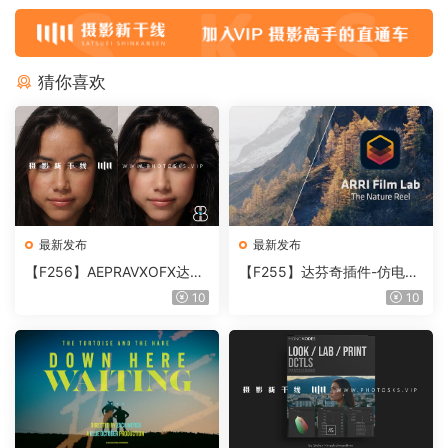
猜你喜欢
最新发布
最新发布
【F256】AEPRAVXOFX达芬
【F255】达芬奇插件-仿电影
奇视频人像磨皮润肤美颜插件
胶片视频调色插件 ARRI Film
10
10
Beauty Box V6.0.3 Win
Lab 1.0.10 Win