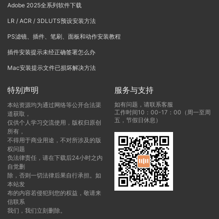
Adobe 2025全系列软件下载
LR / ACR / 3DLUTS预设安装方法
PS滤镜、插件、笔刷、面板和动作安装教程
插件安装提示未经正确签署怎么办
Mac安装提示文件已损坏解决方法
特别声明
服务与支持
如有问题，请联系客服
本站资源均为通过网络等公开合法渠
工作时间10：00-17：00（周一至周
道获取，
五，节假日休息）
仅供个人学习交流使用，版权归原创
所有，
不得用于商业用途，不对所涉及的版
权问题
负法律责任，请在下载后24小时之内
自觉删
除，否则一切法律后果自行承担。如
本站发
布的内容若侵犯到您的权益，敬请来
信联系
我们，我们立刻删除。