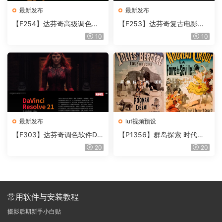
最新发布
最新发布
【F254】达芬奇高级调色插
【F253】达芬奇复古电影胶
件 Contour V2.2.2 WinMac
片质感DCTL节点调色预设 M
10
10
含使用教程
onoNodes LOOK LAB PRIN
T V4.0
最新发布
lut视频预设
【F303】达芬奇调色软件Da
【P1356】群岛探索 时代马
Vinci Resolve Studio21.0.3
戏团 – QUEST 60 调色预设A
20
20
中文版WIN+MAC
rchipelago Quest CIRQUE É
POQUE
常用软件与安装教程
摄影后期新手小白贴