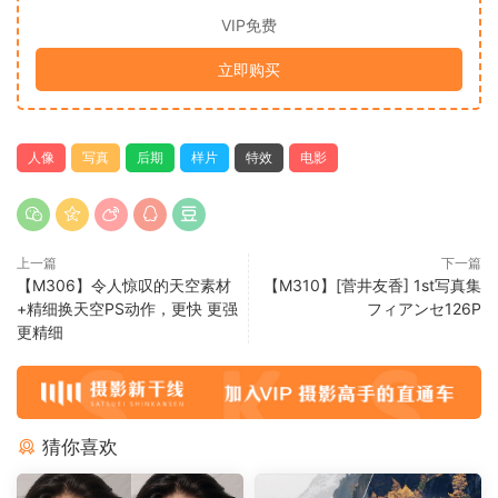
VIP免费
立即购买
人像
写真
后期
样片
特效
电影
上一篇
下一篇
【M306】令人惊叹的天空素材
【M310】[菅井友香] 1st写真集
+精细换天空PS动作，更快 更强
フィアンセ126P
更精细
猜你喜欢