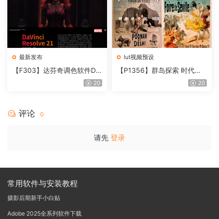
最新发布
lut视频预设
【F303】达芬奇调色软件Da
【P1356】群岛探索 时代马
Vinci Resolve Studio21.0.3
戏团 – QUEST 60 调色预设A
20
20
中文版WIN+MAC
rchipelago Quest CIRQUE É
POQUE
评论
0
请先
登录
常用软件与安装教程
摄影后期新手小白贴
Adobe 2025全系列软件下载