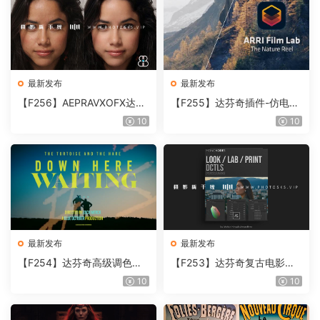
最新发布
最新发布
【F256】AEPRAVXOFX达芬
【F255】达芬奇插件-仿电影
奇视频人像磨皮润肤美颜插件
胶片视频调色插件 ARRI Film
10
10
Beauty Box V6.0.3 Win
Lab 1.0.10 Win
最新发布
最新发布
【F254】达芬奇高级调色插
【F253】达芬奇复古电影胶
件 Contour V2.2.2 WinMac
片质感DCTL节点调色预设 M
10
10
含使用教程
onoNodes LOOK LAB PRIN
T V4.0