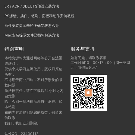
LR / ACR / 3DLUTS预设安装方法
PS滤镜、插件、笔刷、面板和动作安装教程
插件安装提示未经正确签署怎么办
Mac安装提示文件已损坏解决方法
特别声明
服务与支持
如有问题，请联系客服
本站资源均为通过网络等公开合法渠
工作时间10：00-17：00（周一至周
道获取，
五，节假日休息）
仅供个人学习交流使用，版权归原创
所有，
不得用于商业用途，不对所涉及的版
权问题
负法律责任，请在下载后24小时之内
自觉删
除，否则一切法律后果自行承担。如
本站发
布的内容若侵犯到您的权益，敬请来
信联系
我们，我们立刻删除。
站长QQ：23430112