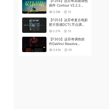
【F254】达芬奇高级调色
插件 Contour V2.2.2
WinMac 含使用教程
2.29k
10
【F253】达芬奇复古电影
胶片质感DCTL节点调色
预设 MonoNodes LOOK
2.27k
10
LAB PRINT V4.0
【F303】达芬奇调色软
件DaVinci Resolve
Studio21.0.3 中文版
2.43k
20
WIN+MAC