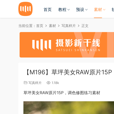
首页
教程
预设
素材
当前位置：
首页
素材
写真样片
正文
【M196】草坪美女RAW原片15
写真样片
1.18k
草坪美女RAW原片15P，调色修图练习素材