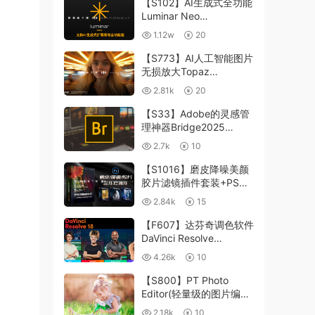
【S102】AI生成式全功能
Luminar Neo
1.24.4(x64)超强修图插件
1.12w
20
中文版WIN+MAC含400
个预设
【S773】AI人工智能图片
无损放大Topaz
Gigapixel AI 8.4.0.1b照
2.81k
20
片模糊清晰 PS插件+独立
版 WIN/MAC
【S33】Adobe的灵感管
理神器Bridge2025
15.0.3 WIN系统 右键可
2.7k
10
进入ACR
【S1016】磨皮降噪美颜
胶片滤镜插件套装+PS动
作 Imagenomic
2.84k
15
Professional Plugin Suite
v2027 Win汉化中文版
【F607】达芬奇调色软件
DaVinci Resolve
Studio18.6Win、Mac 中
4.26k
10
文/英文
【S800】PT Photo
Editor(轻量级的图片编辑
工具)5.10.3汉化版 WIN
2.18k
10