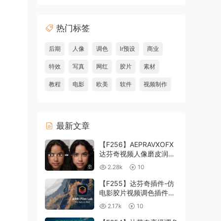
热门标签
后期
人像
调色
lr预设
商业
特效
写真
网红
胶片
素材
教程
电影
欧美
软件
视频制作
最新文章
【F256】AEPRAVXOFX
达芬奇视频人像磨皮润肤
美颜插件 Beauty Box
2.28k
10
V6.0.3 Win
【F255】达芬奇插件-仿
电影胶片视频调色插件
ARRI Film Lab 1.0.10 Win
2.17k
10