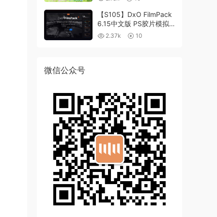
【S105】DxO FilmPack
6.15中文版 PS胶片模拟
滤镜支持WIN/MAC
2.37k
10
微信公众号