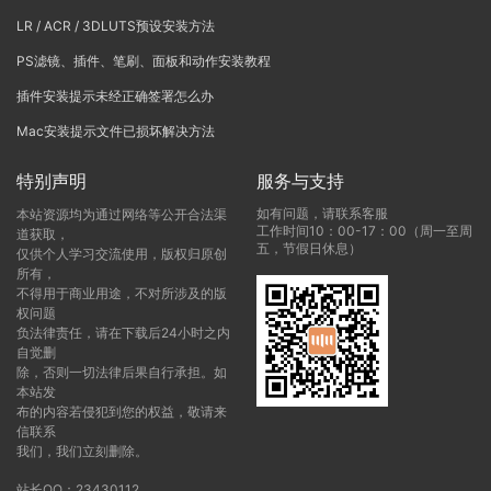
LR / ACR / 3DLUTS预设安装方法
PS滤镜、插件、笔刷、面板和动作安装教程
插件安装提示未经正确签署怎么办
Mac安装提示文件已损坏解决方法
特别声明
服务与支持
如有问题，请联系客服
本站资源均为通过网络等公开合法渠
工作时间10：00-17：00（周一至周
道获取，
五，节假日休息）
仅供个人学习交流使用，版权归原创
所有，
不得用于商业用途，不对所涉及的版
权问题
负法律责任，请在下载后24小时之内
自觉删
除，否则一切法律后果自行承担。如
本站发
布的内容若侵犯到您的权益，敬请来
信联系
我们，我们立刻删除。
站长QQ：23430112