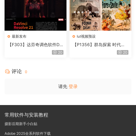
最新发布
lut视频预设
【F303】达芬奇调色软件Da
【P1356】群岛探索 时代马
Vinci Resolve Studio21.0.3
戏团 – QUEST 60 调色预设A
20
20
中文版WIN+MAC
rchipelago Quest CIRQUE É
POQUE
评论
0
请先
登录
常用软件与安装教程
摄影后期新手小白贴
Adobe 2025全系列软件下载