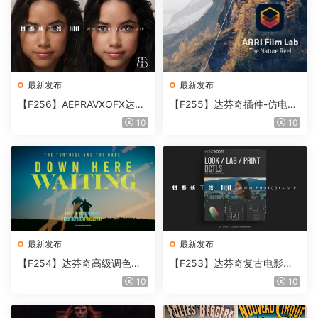
最新发布
最新发布
【F256】AEPRAVXOFX达芬
【F255】达芬奇插件-仿电影
奇视频人像磨皮润肤美颜插件
胶片视频调色插件 ARRI Film
10
10
Beauty Box V6.0.3 Win
Lab 1.0.10 Win
最新发布
最新发布
【F254】达芬奇高级调色插
【F253】达芬奇复古电影胶
件 Contour V2.2.2 WinMac
片质感DCTL节点调色预设 M
10
10
含使用教程
onoNodes LOOK LAB PRIN
T V4.0