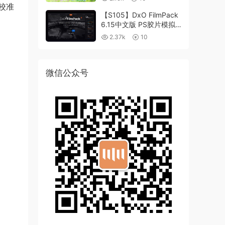
校准
【S105】DxO FilmPack
6.15中文版 PS胶片模拟
滤镜支持WIN/MAC
2.37k
10
微信公众号