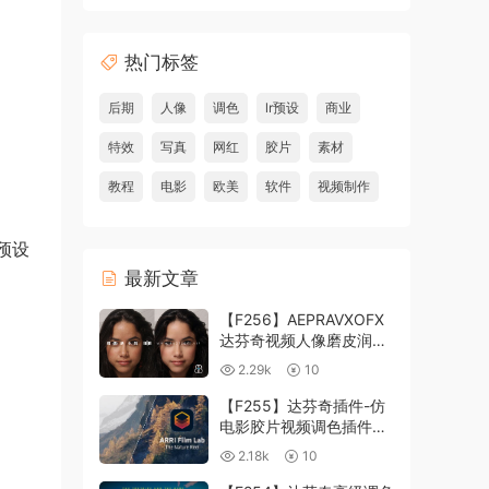
热门标签
后期
人像
调色
lr预设
商业
特效
写真
网红
胶片
素材
教程
电影
欧美
软件
视频制作
预设
最新文章
【F256】AEPRAVXOFX
达芬奇视频人像磨皮润肤
美颜插件 Beauty Box
2.29k
10
V6.0.3 Win
【F255】达芬奇插件-仿
电影胶片视频调色插件
ARRI Film Lab 1.0.10 Win
2.18k
10