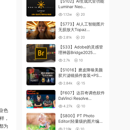
【S102】AI生成式全功能
Luminar Neo
1.24.4(x64)超强修图插件
1.12w
20
中文版WIN+MAC含400
个预设
【S773】AI人工智能图片
无损放大Topaz
Gigapixel AI 8.4.0.1b照
2.81k
20
片模糊清晰 PS插件+独立
版 WIN/MAC
【S33】Adobe的灵感管
理神器Bridge2025
15.0.3 WIN系统 右键可
2.7k
10
进入ACR
【S1016】磨皮降噪美颜
胶片滤镜插件套装+PS动
作 Imagenomic
2.84k
15
Professional Plugin Suite
v2027 Win汉化中文版
【F607】达芬奇调色软件
DaVinci Resolve
Studio18.6Win、Mac 中
4.27k
10
文/英文
业色
【S800】PT Photo
一样，
Editor(轻量级的图片编辑
设都为
工具)5.10.3汉化版 WIN
2.19k
10