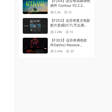
【F254】达芬奇高级调色
插件 Contour V2.2.2
WinMac 含使用教程
2.3k
10
【F253】达芬奇复古电影
胶片质感DCTL节点调色
预设 MonoNodes LOOK
2.28k
10
LAB PRINT V4.0
【F303】达芬奇调色软
件DaVinci Resolve
Studio21.0.3 中文版
2.44k
20
WIN+MAC