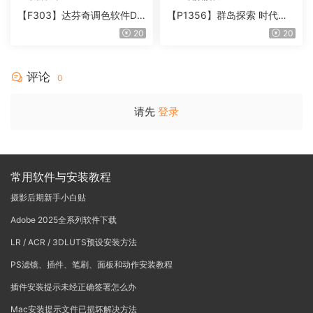
【F303】达芬奇调色软件Da
【P1356】群岛探索 时代马
Vinci Resolve Studio21.0.3
戏团 – QUEST 60 调色预设A
20
20
中文版WIN+MAC
rchipelago Quest CIRQUE É
POQUE
评论
0
请先
登录
常用软件与安装教程
摄影后期新手小白贴
Adobe 2025全系列软件下载
LR / ACR / 3DLUTS预设安装方法
PS滤镜、插件、笔刷、面板和动作安装教程
插件安装提示未经正确签署怎么办
Mac安装提示文件已损坏解决方法