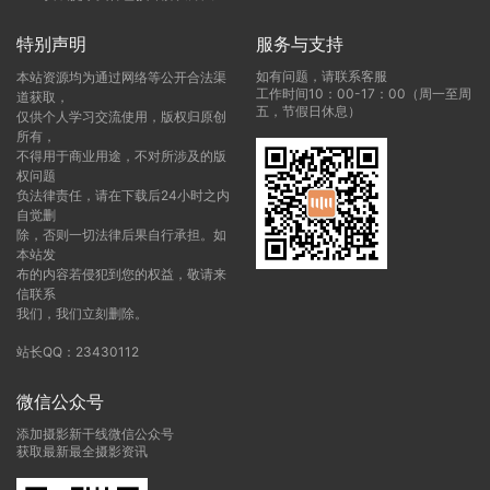
特别声明
服务与支持
如有问题，请联系客服
本站资源均为通过网络等公开合法渠
工作时间10：00-17：00（周一至周
道获取，
五，节假日休息）
仅供个人学习交流使用，版权归原创
所有，
不得用于商业用途，不对所涉及的版
权问题
负法律责任，请在下载后24小时之内
自觉删
除，否则一切法律后果自行承担。如
本站发
布的内容若侵犯到您的权益，敬请来
信联系
我们，我们立刻删除。
站长QQ：23430112
微信公众号
添加摄影新干线微信公众号
获取最新最全摄影资讯