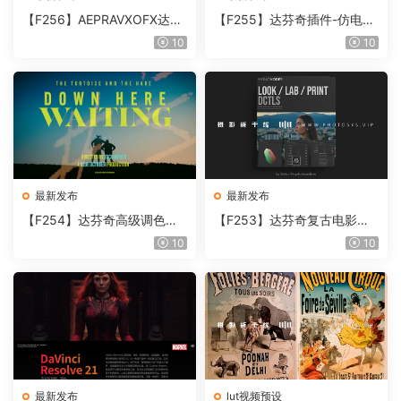
【F256】AEPRAVXOFX达芬
【F255】达芬奇插件-仿电影
奇视频人像磨皮润肤美颜插件
胶片视频调色插件 ARRI Film
10
10
Beauty Box V6.0.3 Win
Lab 1.0.10 Win
最新发布
最新发布
【F254】达芬奇高级调色插
【F253】达芬奇复古电影胶
件 Contour V2.2.2 WinMac
片质感DCTL节点调色预设 M
10
10
含使用教程
onoNodes LOOK LAB PRIN
T V4.0
最新发布
lut视频预设