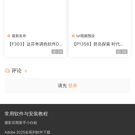
最新发布
lut视频预设
【F303】达芬奇调色软件Da
【P1356】群岛探索 时代马
Vinci Resolve Studio21.0.3
戏团 – QUEST 60 调色预设A
20
20
中文版WIN+MAC
rchipelago Quest CIRQUE É
POQUE
评论
0
请先
登录
常用软件与安装教程
摄影后期新手小白贴
Adobe 2025全系列软件下载