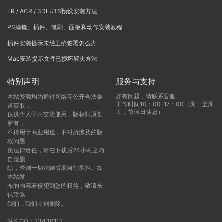
LR / ACR / 3DLUTS预设安装方法
PS滤镜、插件、笔刷、面板和动作安装教程
插件安装提示未经正确签署怎么办
Mac安装提示文件已损坏解决方法
特别声明
服务与支持
如有问题，请联系客服
本站资源均为通过网络等公开合法渠
工作时间10：00-17：00（周一至周
道获取，
五，节假日休息）
仅供个人学习交流使用，版权归原创
所有，
不得用于商业用途，不对所涉及的版
权问题
负法律责任，请在下载后24小时之内
自觉删
除，否则一切法律后果自行承担。如
本站发
布的内容若侵犯到您的权益，敬请来
信联系
我们，我们立刻删除。
站长QQ：23430112