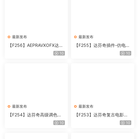
最新发布
最新发布
【F256】AEPRAVXOFX达芬
【F255】达芬奇插件-仿电影
奇视频人像磨皮润肤美颜插件
胶片视频调色插件 ARRI Film
10
10
Beauty Box V6.0.3 Win
Lab 1.0.10 Win
最新发布
最新发布
【F254】达芬奇高级调色插
【F253】达芬奇复古电影胶
件 Contour V2.2.2 WinMac
片质感DCTL节点调色预设 M
10
10
含使用教程
onoNodes LOOK LAB PRIN
T V4.0