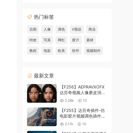
热门标签
后期
人像
调色
lr预设
商业
特效
写真
网红
胶片
素材
教程
电影
欧美
软件
视频制作
最新文章
【F256】AEPRAVXOFX
达芬奇视频人像磨皮润肤
美颜插件 Beauty Box
2.28k
10
V6.0.3 Win
【F255】达芬奇插件-仿
电影胶片视频调色插件
ARRI Film Lab 1.0.10 Win
2.17k
10