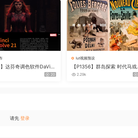
布
lut视频预设
3】达芬奇调色软件DaVinc
【P1356】群岛探索 时代马戏
lve Studio21.0.3 中文版W
– QUEST 60 调色预设Archipe
20
2.29k
C
go Quest CIRQUE ÉPOQUE
请先
登录