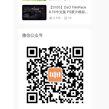
【S105】DxO FilmPack
6.15中文版 PS胶片模拟
滤镜支持WIN/MAC
2.37k
10
微信公众号