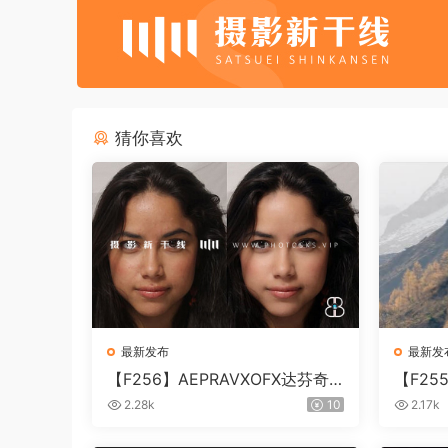
猜你喜欢
最新发布
最新发
【F256】AEPRAVXOFX达芬奇
【F2
视频人像磨皮润肤美颜插件 Beau
片视频调色
2.28k
10
2.17k
ty Box V6.0.3 Win
0.10 W