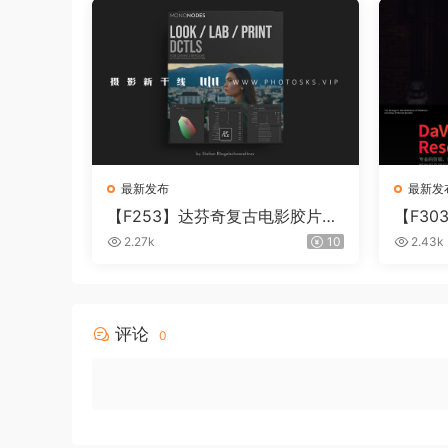
最新发布
最新发
【F253】达芬奇复古电影胶片质
【F30
感DCTL节点调色预设 MonoNod
i Reso
2.27k
10
2.43k
es LOOK LAB PRINT V4.0
IN+MA
评论
0