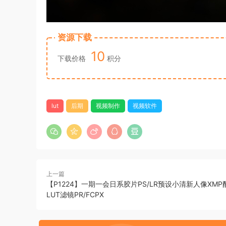
资源下载
10
下载价格
积分
lut
后期
视频制作
视频软件
上一篇
【P1224】一期一会日系胶片PS/LR预设小清新人像XM
LUT滤镜PR/FCPX