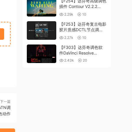
【F254】达芬奇高级调色
插件 Contour V2.2.2
WinMac 含使用教程
2.29k
10
【F253】达芬奇复古电影
胶片质感DCTL节点调色
预设 MonoNodes LOOK
2.27k
10
LAB PRINT V4.0
【F303】达芬奇调色软
件DaVinci Resolve
Studio21.0.3 中文版
2.43k
20
WIN+MAC
下一篇
ATN调
色动作