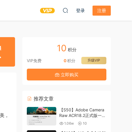
登录
注册
10
积分
VIP免费
0
积分
升级VIP
立即购买
推荐文章
【S50】Adobe Camera
唯美，
Raw ACR18.2正式版一键
升级包 ACR最新升级包
1.06w
10
支持WIN和MAC