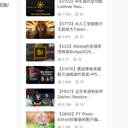
【S102】AI生成式全功能
视频/
Luminar Neo
1.24.4(x64)超强修图插件
1.12w
20
中文版WIN+MAC含400
个预设
【S773】AI人工智能图片
无损放大Topaz
Gigapixel AI 8.4.0.1b照
2.81k
20
片模糊清晰 PS插件+独立
版 WIN/MAC
【S33】Adobe的灵感管
理神器Bridge2025
15.0.3 WIN系统 右键可
2.7k
10
进入ACR
【S1016】磨皮降噪美颜
胶片滤镜插件套装+PS动
作 Imagenomic
2.84k
15
Professional Plugin Suite
v2027 Win汉化中文版
【F607】达芬奇调色软件
DaVinci Resolve
Studio18.6Win、Mac 中
4.26k
10
文/英文
【S800】PT Photo
Editor(轻量级的图片编辑
工具)5.10.3汉化版 WIN
2.18k
10