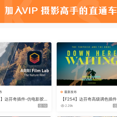
布
最新发布
55】达芬奇插件-仿电影胶
【F254】达芬奇高级调色插件
插件 ARRI Film Lab 1.
ontour V2.2.2 WinMac 含使
10
2.29k
in
教程