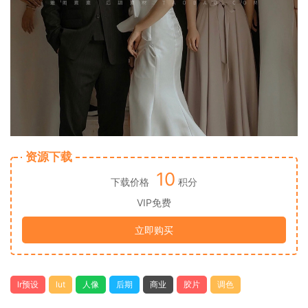
资源下载
10
下载价格
积分
VIP免费
立即购买
lr预设
lut
人像
后期
商业
胶片
调色