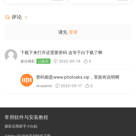
中文版WIN+MAC
rchipelago Quest CIRQUE É
POQUE
评论
2
请先
登录
下载下来打开还需要密码 这等于白下载了啊
摄珍稀影
已购买
2023-05-14
0
密码都是www.photosks.vip，里面有说明啊
sksadmin
2023-05-17
0
常用软件与安装教程
摄影后期新手小白贴
Adobe 2025全系列软件下载