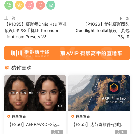
上一篇
下一篇
【P1035】摄影师Chris Hau 商业
【P1036】婚礼摄影团队
预设LR\PS\手机LR Premium
Goodlight Toolkit预设工具包
Lightroom Presets V3
PS/LR
猜你喜欢
最新发布
最新发布
【F256】AEPRAVXOFX达芬
【F255】达芬奇插件-仿电影
奇视频人像磨皮润肤美颜插件
胶片视频调色插件 ARRI Film
10
10