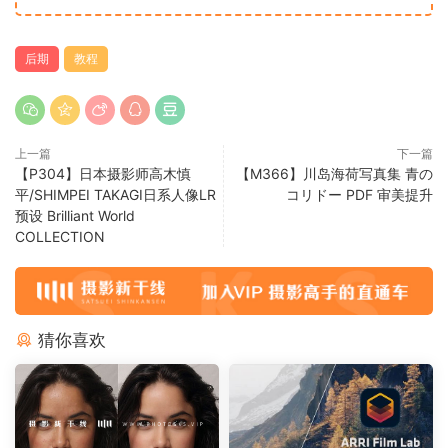
后期
教程
上一篇
下一篇
【P304】日本摄影师高木慎
【M366】川岛海荷写真集 青の
平/SHIMPEI TAKAGI日系人像LR
コリドー PDF 审美提升
预设 Brilliant World
COLLECTION
猜你喜欢