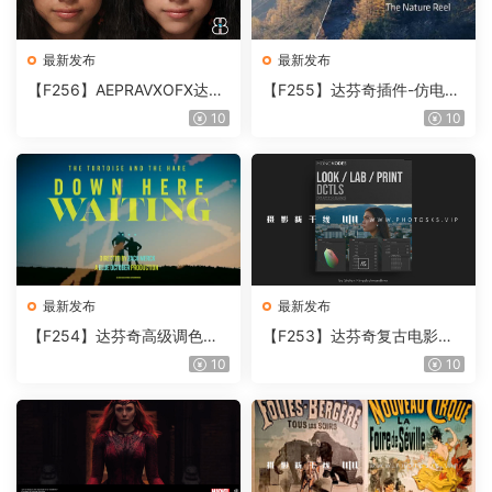
最新发布
最新发布
【F256】AEPRAVXOFX达芬
【F255】达芬奇插件-仿电影
奇视频人像磨皮润肤美颜插件
胶片视频调色插件 ARRI Film
10
10
Beauty Box V6.0.3 Win
Lab 1.0.10 Win
最新发布
最新发布
【F254】达芬奇高级调色插
【F253】达芬奇复古电影胶
件 Contour V2.2.2 WinMac
片质感DCTL节点调色预设 M
10
10
含使用教程
onoNodes LOOK LAB PRIN
T V4.0