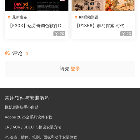
最新发布
lut视频预设
【F303】达芬奇调色软件Da
【P1356】群岛探索 时代马
Vinci Resolve Studio21.0.3
戏团 – QUEST 60 调色预设A
20
20
中文版WIN+MAC
rchipelago Quest CIRQUE É
POQUE
评论
0
请先
登录
常用软件与安装教程
摄影后期新手小白贴
Adobe 2025全系列软件下载
LR / ACR / 3DLUTS预设安装方法
PS滤镜、插件、笔刷、面板和动作安装教程