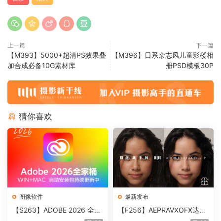
上一篇
下一篇
【M393】5000+超清PS效果叠
【M396】日系杂志风儿童影楼相
加合成必备10G素材库
册PSD模板30P
猜你喜欢
图像软件
最新发布
【S263】ADOBE 2026 全家
【F256】AEPRAVXOFX达芬
桶直装版 MAC版
奇视频人像磨皮润肤美颜插件