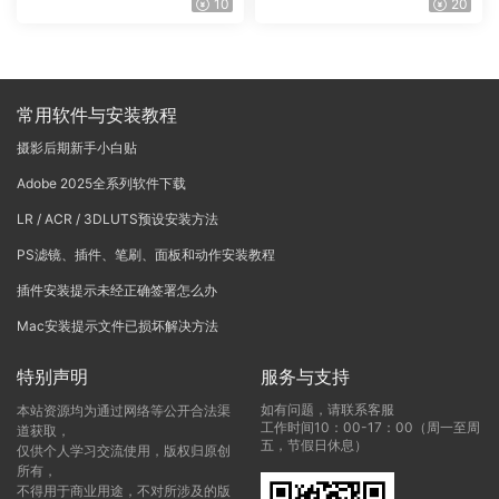
10
20
onoNodes LOOK LAB PRIN
中文版WIN+MAC
T V4.0
常用软件与安装教程
摄影后期新手小白贴
Adobe 2025全系列软件下载
LR / ACR / 3DLUTS预设安装方法
PS滤镜、插件、笔刷、面板和动作安装教程
插件安装提示未经正确签署怎么办
Mac安装提示文件已损坏解决方法
特别声明
服务与支持
如有问题，请联系客服
本站资源均为通过网络等公开合法渠
工作时间10：00-17：00（周一至周
道获取，
五，节假日休息）
仅供个人学习交流使用，版权归原创
所有，
不得用于商业用途，不对所涉及的版