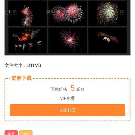
文件大小：311MB
资源下载
5
下载价格
积分
VIP免费
立即购买
夜景
烟火