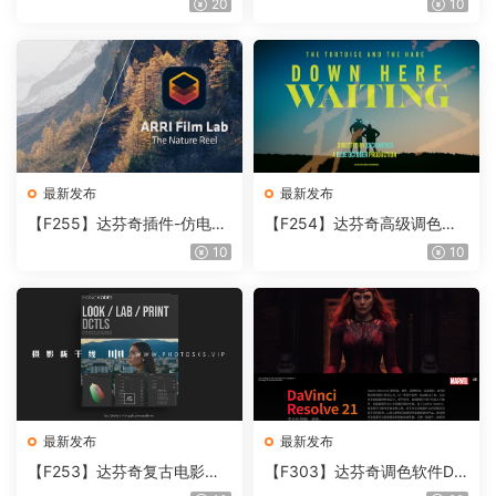
20
10
Beauty Box V6.0.3 Win
最新发布
最新发布
【F255】达芬奇插件-仿电影
【F254】达芬奇高级调色插
胶片视频调色插件 ARRI Film
件 Contour V2.2.2 WinMac
10
10
Lab 1.0.10 Win
含使用教程
最新发布
最新发布
【F253】达芬奇复古电影胶
【F303】达芬奇调色软件Da
片质感DCTL节点调色预设 M
Vinci Resolve Studio21.0.3