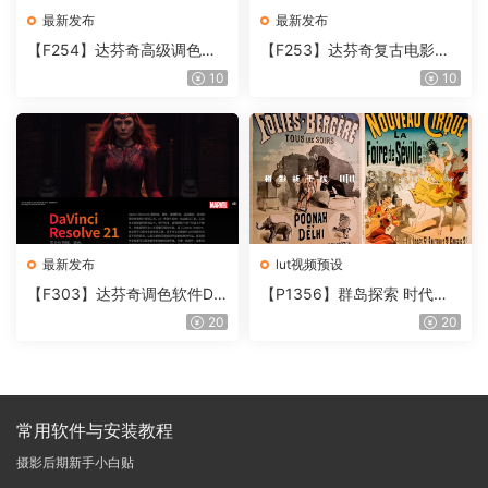
最新发布
最新发布
【F254】达芬奇高级调色插
【F253】达芬奇复古电影胶
件 Contour V2.2.2 WinMac
片质感DCTL节点调色预设 M
10
10
含使用教程
onoNodes LOOK LAB PRIN
T V4.0
最新发布
lut视频预设
【F303】达芬奇调色软件Da
【P1356】群岛探索 时代马
Vinci Resolve Studio21.0.3
戏团 – QUEST 60 调色预设A
20
20
中文版WIN+MAC
rchipelago Quest CIRQUE É
POQUE
常用软件与安装教程
摄影后期新手小白贴