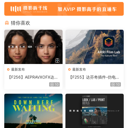
猜你喜欢
最新发布
最新发布
【F256】AEPRAVXOFX达芬
【F255】达芬奇插件-仿电影
奇视频人像磨皮润肤美颜插件
胶片视频调色插件 ARRI Film
10
10
Beauty Box V6.0.3 Win
Lab 1.0.10 Win