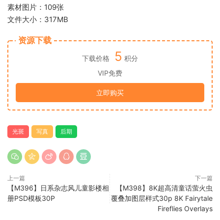
素材图片：109张
文件大小：317MB
资源下载
5
下载价格
积分
VIP免费
立即购买
光斑
写真
后期
上一篇
下一篇
【M396】日系杂志风儿童影楼相
【M398】8K超高清童话萤火虫
册PSD模板30P
覆叠加图层样式30p 8K Fairytale
Fireflies Overlays