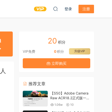
登录
注册
20
积分
VIP免费
0
积分
升级VIP
立即购买
灰人
推荐文章
【S50】Adobe Camera
Raw ACR18.2正式版一键
升级包 ACR最新升级包
1.06w
10
支持WIN和MAC