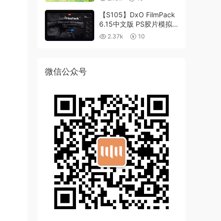
【S105】DxO FilmPack
6.15中文版 PS胶片模拟
滤镜支持WIN/MAC
2.37k
10
微信公众号