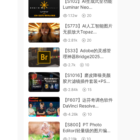
【S102】AI生成式全功能
Luminar Neo
1.24.4(x64)超强修图插件
1.12w
20
中文版WIN+MAC含400
个预设
【S773】AI人工智能图片
无损放大Topaz
Gigapixel AI 8.4.0.1b照
2.81k
20
片模糊清晰 PS插件+独立
版 WIN/MAC
【S33】Adobe的灵感管
理神器Bridge2025
15.0.3 WIN系统 右键可
2.7k
10
进入ACR
【S1016】磨皮降噪美颜
胶片滤镜插件套装+PS动
作 Imagenomic
2.84k
15
Professional Plugin Suite
v2027 Win汉化中文版
【F607】达芬奇调色软件
DaVinci Resolve
Studio18.6Win、Mac 中
4.26k
10
文/英文
【S800】PT Photo
Editor(轻量级的图片编辑
工具)5.10.3汉化版 WIN
2.19k
10