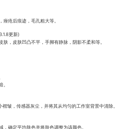
，痤疮后痕迹，毛孔粗大等。
3.1.8更新)
皮肤，皮肤凹凸不平，手脚有静脉，阴影不柔和等。
复
暗。
动检测污垢，小褶皱，传感器灰尘，并将其从均匀的工作室背景中清除。
域，确定平均肤色并将肤色调整为该颜色。