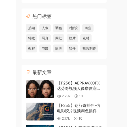
热门标签
后期
人像
调色
lr预设
商业
特效
写真
网红
胶片
素材
教程
电影
欧美
软件
视频制作
最新文章
【F256】AEPRAVXOFX
达芬奇视频人像磨皮润肤
美颜插件 Beauty Box
2.29k
10
V6.0.3 Win
【F255】达芬奇插件-仿
电影胶片视频调色插件
ARRI Film Lab 1.0.10 Win
2.17k
10