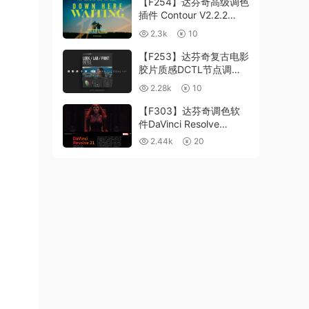
【F254】达芬奇高级调色
插件 Contour V2.2.2
WinMac 含使用教程
2.3k
10
【F253】达芬奇复古电影
胶片质感DCTL节点调色
预设 MonoNodes LOOK
2.28k
10
LAB PRINT V4.0
【F303】达芬奇调色软
件DaVinci Resolve
Studio21.0.3 中文版
2.44k
20
WIN+MAC