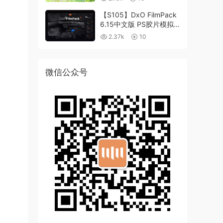
【S105】DxO FilmPack
6.15中文版 PS胶片模拟
滤镜支持WIN/MAC
2.37k
10
微信公众号