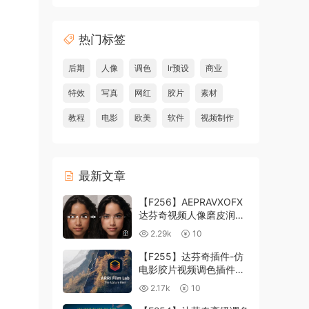
热门标签
后期
人像
调色
lr预设
商业
特效
写真
网红
胶片
素材
教程
电影
欧美
软件
视频制作
最新文章
【F256】AEPRAVXOFX
达芬奇视频人像磨皮润肤
美颜插件 Beauty Box
2.29k
10
V6.0.3 Win
【F255】达芬奇插件-仿
电影胶片视频调色插件
ARRI Film Lab 1.0.10 Win
2.17k
10