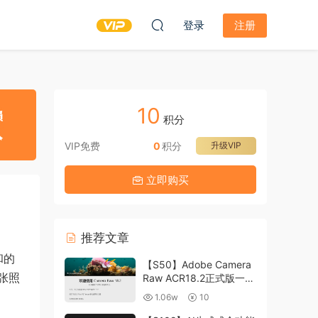
登录
注册
10
积分
VIP免费
0
积分
升级VIP
立即购买
推荐文章
和的
【S50】Adobe Camera
张照
Raw ACR18.2正式版一键
升级包 ACR最新升级包
1.06w
10
支持WIN和MAC