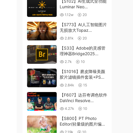
【S102】AI生成式全功能
Luminar Neo
1.24.4(x64)超强修图插件
1.12w
20
中文版WIN+MAC含400
个预设
【S773】AI人工智能图片
无损放大Topaz
Gigapixel AI 8.4.0.1b照
2.81k
20
片模糊清晰 PS插件+独立
版 WIN/MAC
【S33】Adobe的灵感管
理神器Bridge2025
15.0.3 WIN系统 右键可
2.7k
10
进入ACR
【S1016】磨皮降噪美颜
胶片滤镜插件套装+PS动
作 Imagenomic
2.84k
15
Professional Plugin Suite
v2027 Win汉化中文版
【F607】达芬奇调色软件
DaVinci Resolve
Studio18.6Win、Mac 中
4.27k
10
文/英文
【S800】PT Photo
Editor(轻量级的图片编辑
工具)5.10.3汉化版 WIN
2.19k
10