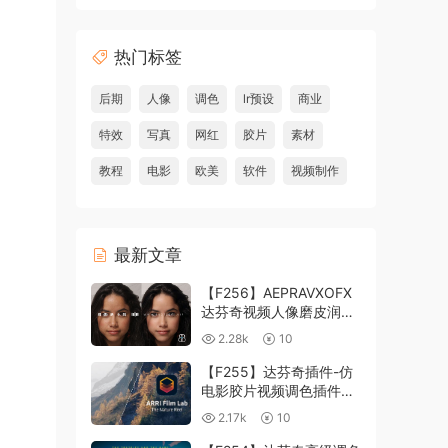
热门标签
后期
人像
调色
lr预设
商业
特效
写真
网红
胶片
素材
教程
电影
欧美
软件
视频制作
最新文章
【F256】AEPRAVXOFX
达芬奇视频人像磨皮润肤
美颜插件 Beauty Box
2.28k
10
V6.0.3 Win
【F255】达芬奇插件-仿
电影胶片视频调色插件
ARRI Film Lab 1.0.10 Win
2.17k
10