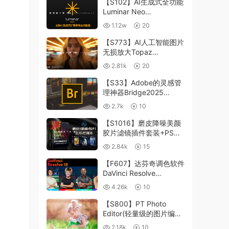
【S102】AI生成式全功能
Luminar Neo
1.24.4(x64)超强修图插件
1.12w
20
中文版WIN+MAC含400
个预设
【S773】AI人工智能图片
无损放大Topaz
Gigapixel AI 8.4.0.1b照
2.81k
20
片模糊清晰 PS插件+独立
版 WIN/MAC
【S33】Adobe的灵感管
理神器Bridge2025
15.0.3 WIN系统 右键可
2.7k
10
进入ACR
【S1016】磨皮降噪美颜
胶片滤镜插件套装+PS动
作 Imagenomic
2.84k
15
Professional Plugin Suite
v2027 Win汉化中文版
【F607】达芬奇调色软件
DaVinci Resolve
Studio18.6Win、Mac 中
4.26k
10
文/英文
【S800】PT Photo
Editor(轻量级的图片编辑
工具)5.10.3汉化版 WIN
2.18k
10