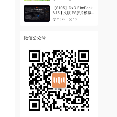
【S105】DxO FilmPack
6.15中文版 PS胶片模拟
滤镜支持WIN/MAC
2.37k
10
微信公众号