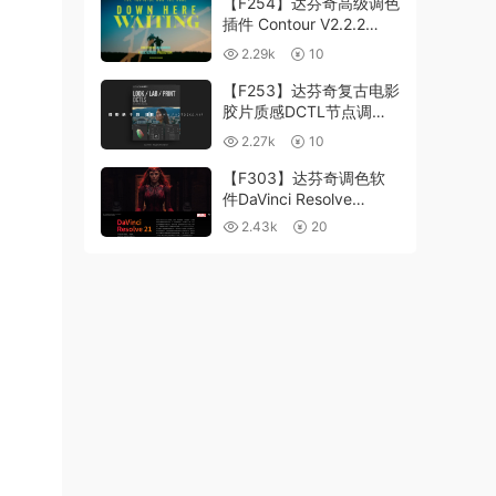
【F254】达芬奇高级调色
插件 Contour V2.2.2
WinMac 含使用教程
2.29k
10
【F253】达芬奇复古电影
胶片质感DCTL节点调色
预设 MonoNodes LOOK
2.27k
10
LAB PRINT V4.0
【F303】达芬奇调色软
件DaVinci Resolve
Studio21.0.3 中文版
2.43k
20
WIN+MAC