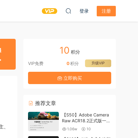
登录
注册
10
积分
VIP免费
0
积分
升级VIP
立即购买
推荐文章
【S50】Adobe Camera
Raw ACR18.2正式版一键
主、
升级包 ACR最新升级包
1.06w
10
支持WIN和MAC