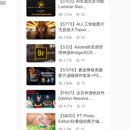
【S102】AI生成式全功能
00
Luminar Neo
1.24.4(x64)超强修图插件
1.12w
20
中文版WIN+MAC含400
个预设
【S773】AI人工智能图片
无损放大Topaz
Gigapixel AI 8.4.0.1b照
2.82k
20
片模糊清晰 PS插件+独立
版 WIN/MAC
【S33】Adobe的灵感管
理神器Bridge2025
15.0.3 WIN系统 右键可
2.71k
10
进入ACR
【S1016】磨皮降噪美颜
胶片滤镜插件套装+PS动
作 Imagenomic
2.84k
15
Professional Plugin Suite
v2027 Win汉化中文版
【F607】达芬奇调色软件
DaVinci Resolve
Studio18.6Win、Mac 中
4.27k
10
文/英文
【S800】PT Photo
Editor(轻量级的图片编辑
工具)5.10.3汉化版 WIN
2.19k
10