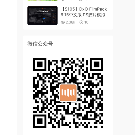
【S105】DxO FilmPack
6.15中文版 PS胶片模拟
滤镜支持WIN/MAC
2.38k
10
微信公众号