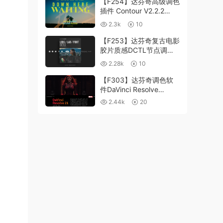
【F254】达芬奇高级调色
插件 Contour V2.2.2
WinMac 含使用教程
2.3k
10
【F253】达芬奇复古电影
胶片质感DCTL节点调色
预设 MonoNodes LOOK
2.28k
10
LAB PRINT V4.0
【F303】达芬奇调色软
件DaVinci Resolve
Studio21.0.3 中文版
2.44k
20
WIN+MAC