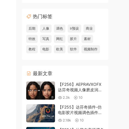
热门标签
后期
人像
调色
lr预设
商业
特效
写真
网红
胶片
素材
教程
电影
欧美
软件
视频制作
最新文章
【F256】AEPRAVXOFX
达芬奇视频人像磨皮润肤
美颜插件 Beauty Box
2.3k
10
V6.0.3 Win
【F255】达芬奇插件-仿
电影胶片视频调色插件
ARRI Film Lab 1.0.10 Win
2.18k
10