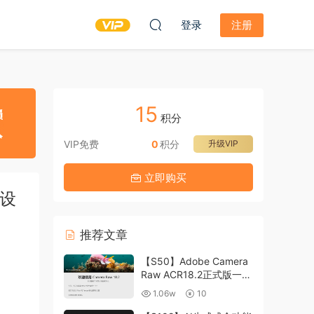
登录
注册
15
积分
VIP免费
0
积分
升级VIP
立即购买
预设
推荐文章
【S50】Adobe Camera
Raw ACR18.2正式版一键
升级包 ACR最新升级包
1.06w
10
支持WIN和MAC