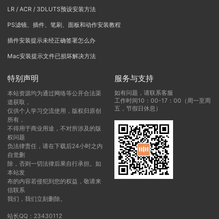
LR / ACR / 3DLUTS预设安装方法
PS滤镜、插件、笔刷、面板和动作安装教程
插件安装提示未经正确签署怎么办
Mac安装提示文件已损坏解决方法
特别声明
服务与支持
如有问题，请联系客服
本站资源均为通过网络等公开合法渠
工作时间10：00-17：00（周一至周
道获取，
五，节假日休息）
仅供个人学习交流使用，版权归原创
所有，
不得用于商业用途，不对所涉及的版
权问题
负法律责任，请在下载后24小时之内
自觉删
除，否则一切法律后果自行承担。如
本站发
布的内容若侵犯到您的权益，敬请来
信联系
我们，我们立刻删除。
站长QQ：23430112