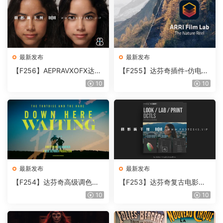
最新发布
最新发布
【F256】AEPRAVXOFX达芬
【F255】达芬奇插件-仿电影
奇视频人像磨皮润肤美颜插件
胶片视频调色插件 ARRI Film
10
10
Beauty Box V6.0.3 Win
Lab 1.0.10 Win
最新发布
最新发布
【F254】达芬奇高级调色插
【F253】达芬奇复古电影胶
件 Contour V2.2.2 WinMac
片质感DCTL节点调色预设 M
10
10
含使用教程
onoNodes LOOK LAB PRIN
T V4.0