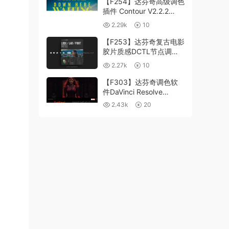
【F254】达芬奇高级调色
插件 Contour V2.2.2
WinMac 含使用教程
2.29k
10
【F253】达芬奇复古电影
胶片质感DCTL节点调色
预设 MonoNodes LOOK
2.27k
10
LAB PRINT V4.0
【F303】达芬奇调色软
件DaVinci Resolve
Studio21.0.3 中文版
2.43k
20
WIN+MAC