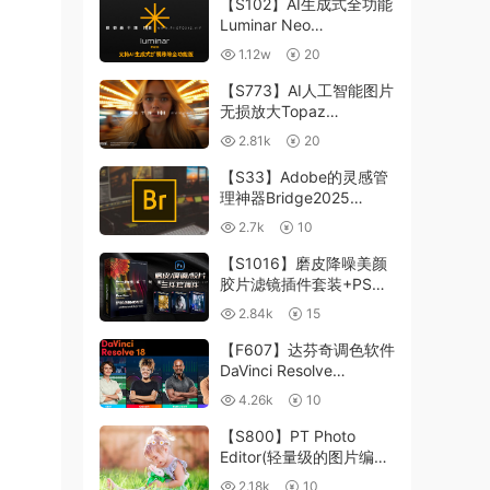
【S102】AI生成式全功能
Luminar Neo
1.24.4(x64)超强修图插件
1.12w
20
中文版WIN+MAC含400
个预设
【S773】AI人工智能图片
无损放大Topaz
Gigapixel AI 8.4.0.1b照
2.81k
20
片模糊清晰 PS插件+独立
版 WIN/MAC
【S33】Adobe的灵感管
理神器Bridge2025
15.0.3 WIN系统 右键可
2.7k
10
进入ACR
【S1016】磨皮降噪美颜
胶片滤镜插件套装+PS动
作 Imagenomic
2.84k
15
Professional Plugin Suite
v2027 Win汉化中文版
【F607】达芬奇调色软件
DaVinci Resolve
Studio18.6Win、Mac 中
4.26k
10
文/英文
【S800】PT Photo
Editor(轻量级的图片编辑
工具)5.10.3汉化版 WIN
2.18k
10