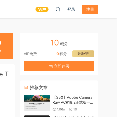
登录
注册
10
积分
VIP免费
0
积分
升级VIP
立即购买
e T
推荐文章
【S50】Adobe Camera
Raw ACR18.2正式版一键
升级包 ACR最新升级包
1.06w
10
支持WIN和MAC