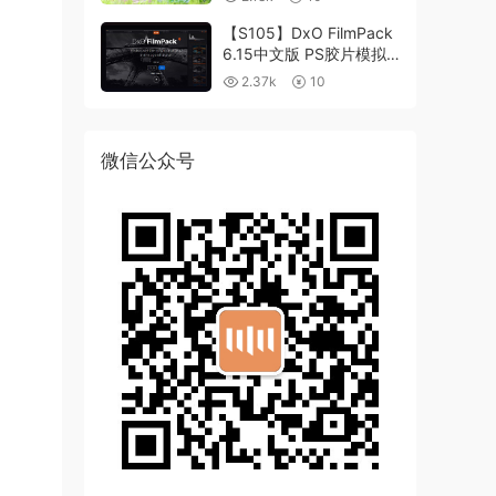
【S105】DxO FilmPack
6.15中文版 PS胶片模拟
滤镜支持WIN/MAC
2.37k
10
微信公众号