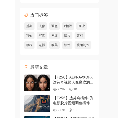
热门标签
后期
人像
调色
lr预设
商业
特效
写真
网红
胶片
素材
教程
电影
欧美
软件
视频制作
最新文章
【F256】AEPRAVXOFX
达芬奇视频人像磨皮润肤
美颜插件 Beauty Box
2.28k
10
V6.0.3 Win
【F255】达芬奇插件-仿
电影胶片视频调色插件
ARRI Film Lab 1.0.10 Win
2.17k
10