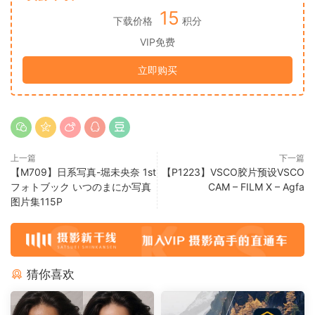
15
下载价格
积分
VIP免费
立即购买
上一篇
下一篇
【M709】日系写真-堀未央奈 1st
【P1223】VSCO胶片预设VSCO
フォトブック いつのまにか写真
CAM – FILM X – Agfa
图片集115P
猜你喜欢