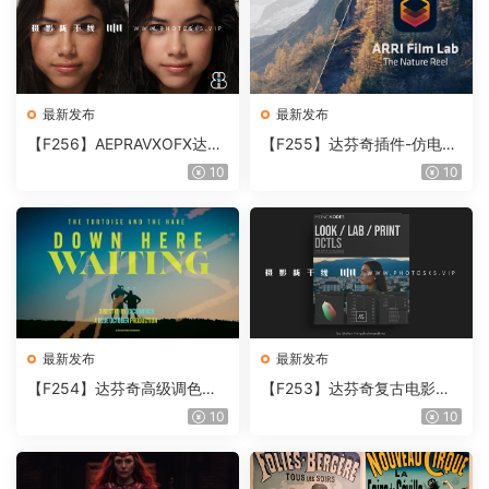
最新发布
最新发布
【F256】AEPRAVXOFX达芬
【F255】达芬奇插件-仿电影
奇视频人像磨皮润肤美颜插件
胶片视频调色插件 ARRI Film
10
10
Beauty Box V6.0.3 Win
Lab 1.0.10 Win
最新发布
最新发布
【F254】达芬奇高级调色插
【F253】达芬奇复古电影胶
件 Contour V2.2.2 WinMac
片质感DCTL节点调色预设 M
10
10
含使用教程
onoNodes LOOK LAB PRIN
T V4.0