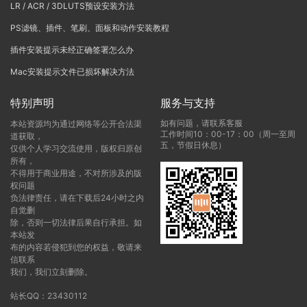
LR / ACR / 3DLUTS预设安装方法
PS滤镜、插件、笔刷、面板和动作安装教程
插件安装提示未经正确签署怎么办
Mac安装提示文件已损坏解决方法
特别声明
服务与支持
如有问题，请联系客服
本站资源均为通过网络等公开合法渠
工作时间10：00-17：00（周一至周
道获取，
五，节假日休息）
仅供个人学习交流使用，版权归原创
所有，
不得用于商业用途，不对所涉及的版
权问题
负法律责任，请在下载后24小时之内
自觉删
除，否则一切法律后果自行承担。如
本站发
布的内容若侵犯到您的权益，敬请来
信联系
我们，我们立刻删除。
站长QQ：23430112