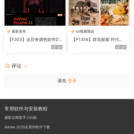
最新发布
lut视频预设
【F303】达芬奇调色软件Da
【P1356】群岛探索 时代马
Vinci Resolve Studio21.0.3
戏团 – QUEST 60 调色预设A
20
20
中文版WIN+MAC
rchipelago Quest CIRQUE É
POQUE
评论
0
请先
登录
常用软件与安装教程
摄影后期新手小白贴
Adobe 2025全系列软件下载