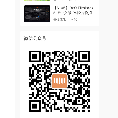
【S105】DxO FilmPack
6.15中文版 PS胶片模拟
滤镜支持WIN/MAC
2.37k
10
微信公众号