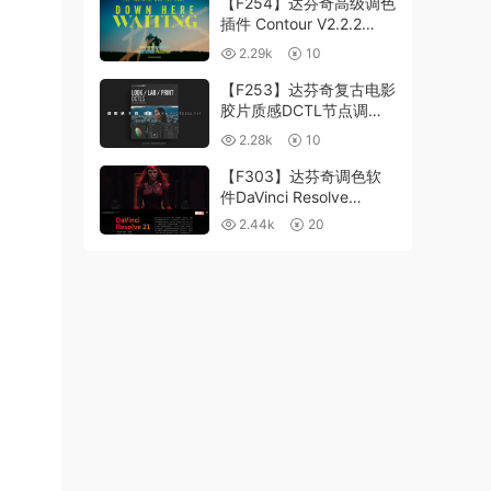
【F254】达芬奇高级调色
插件 Contour V2.2.2
WinMac 含使用教程
2.29k
10
【F253】达芬奇复古电影
胶片质感DCTL节点调色
预设 MonoNodes LOOK
2.28k
10
LAB PRINT V4.0
【F303】达芬奇调色软
件DaVinci Resolve
Studio21.0.3 中文版
2.44k
20
WIN+MAC