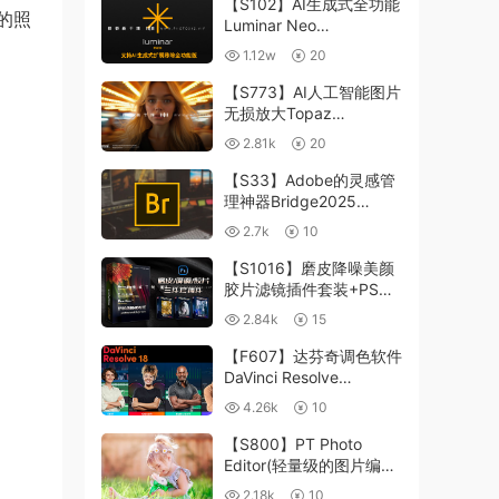
【S102】AI生成式全功能
的照
Luminar Neo
1.24.4(x64)超强修图插件
1.12w
20
中文版WIN+MAC含400
个预设
【S773】AI人工智能图片
无损放大Topaz
Gigapixel AI 8.4.0.1b照
2.81k
20
片模糊清晰 PS插件+独立
版 WIN/MAC
【S33】Adobe的灵感管
理神器Bridge2025
15.0.3 WIN系统 右键可
2.7k
10
进入ACR
【S1016】磨皮降噪美颜
胶片滤镜插件套装+PS动
作 Imagenomic
2.84k
15
Professional Plugin Suite
v2027 Win汉化中文版
【F607】达芬奇调色软件
DaVinci Resolve
Studio18.6Win、Mac 中
4.26k
10
文/英文
【S800】PT Photo
Editor(轻量级的图片编辑
工具)5.10.3汉化版 WIN
2.18k
10