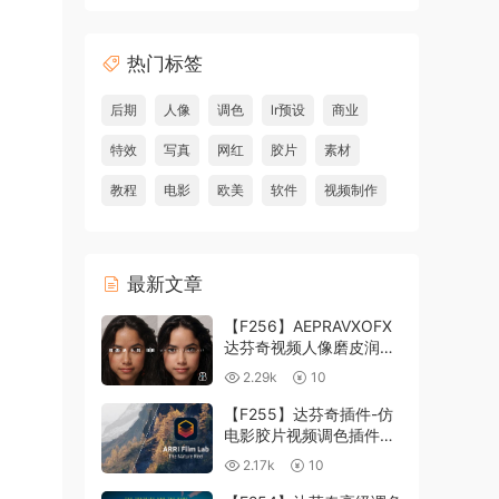
热门标签
后期
人像
调色
lr预设
商业
特效
写真
网红
胶片
素材
教程
电影
欧美
软件
视频制作
最新文章
【F256】AEPRAVXOFX
达芬奇视频人像磨皮润肤
美颜插件 Beauty Box
2.29k
10
V6.0.3 Win
【F255】达芬奇插件-仿
电影胶片视频调色插件
ARRI Film Lab 1.0.10 Win
2.17k
10