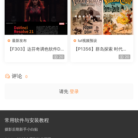
最新发布
lut视频预设
【F303】达芬奇调色软件Da
【P1356】群岛探索 时代马
Vinci Resolve Studio21.0.3
戏团 – QUEST 60 调色预设A
20
20
中文版WIN+MAC
rchipelago Quest CIRQUE É
POQUE
评论
0
请先
登录
常用软件与安装教程
摄影后期新手小白贴