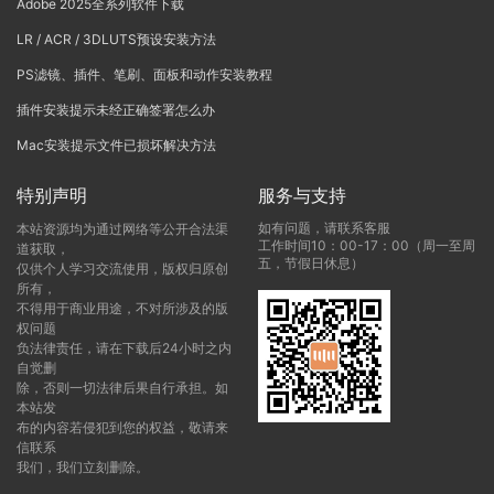
Adobe 2025全系列软件下载
LR / ACR / 3DLUTS预设安装方法
PS滤镜、插件、笔刷、面板和动作安装教程
插件安装提示未经正确签署怎么办
Mac安装提示文件已损坏解决方法
特别声明
服务与支持
如有问题，请联系客服
本站资源均为通过网络等公开合法渠
工作时间10：00-17：00（周一至周
道获取，
五，节假日休息）
仅供个人学习交流使用，版权归原创
所有，
不得用于商业用途，不对所涉及的版
权问题
负法律责任，请在下载后24小时之内
自觉删
除，否则一切法律后果自行承担。如
本站发
布的内容若侵犯到您的权益，敬请来
信联系
我们，我们立刻删除。