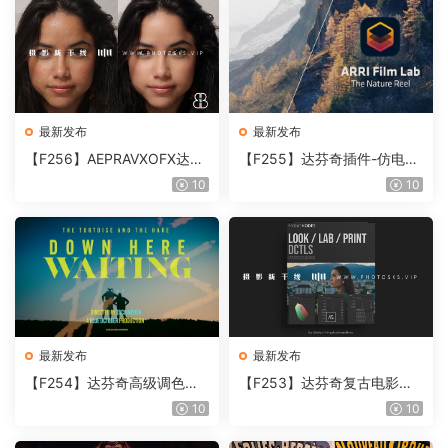
最新发布
最新发布
【F256】AEPRAVXOFX达芬
【F255】达芬奇插件-仿电影
奇视频人像磨皮润肤美颜插件
胶片视频调色插件 ARRI Film
10
10
Beauty Box V6.0.3 Win
Lab 1.0.10 Win
最新发布
最新发布
【F254】达芬奇高级调色插
【F253】达芬奇复古电影胶
件 Contour V2.2.2 WinMac
片质感DCTL节点调色预设 M
10
10
含使用教程
onoNodes LOOK LAB PRIN
T V4.0