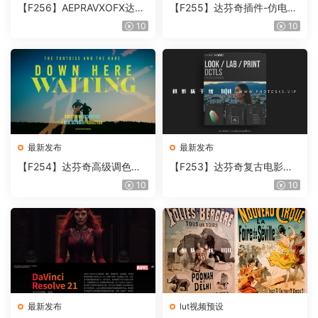
【F256】AEPRAVXOFX达芬
【F255】达芬奇插件-仿电影
奇视频人像磨皮润肤美颜插件
胶片视频调色插件 ARRI Film
10
10
Beauty Box V6.0.3 Win
Lab 1.0.10 Win
最新发布
最新发布
【F254】达芬奇高级调色插
【F253】达芬奇复古电影胶
件 Contour V2.2.2 WinMac
片质感DCTL节点调色预设 M
10
10
含使用教程
onoNodes LOOK LAB PRIN
T V4.0
最新发布
lut视频预设