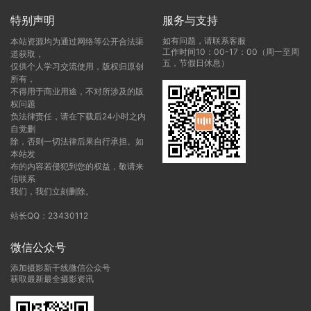
特别声明
服务与支持
如有问题，请联系客服
本站资源均为通过网络等公开合法渠
工作时间10：00-17：00（周一至周
道获取，
五，节假日休息）
仅供个人学习交流使用，版权归原创
所有，
不得用于商业用途，不对所涉及的版
权问题
负法律责任，请在下载后24小时之内
自觉删
除，否则一切法律后果自行承担。如
本站发
布的内容若侵犯到您的权益，敬请来
信联系
我们，我们立刻删除。
站长QQ：23430112
微信公众号
添加摄影新干线微信公众号
获取最新最全摄影资讯