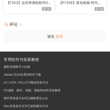
【F303】达芬奇调色软件Da
【P1356】群岛探索 时代马
Vinci Resolve Studio21.0.3
戏团 – QUEST 60 调色预设A
20
20
中文版WIN+MAC
rchipelago Quest CIRQUE É
POQUE
评论
0
请先
登录
常用软件与安装教程
摄影后期新手小白贴
Adobe 2025全系列软件下载
LR / ACR / 3DLUTS预设安装方法
PS滤镜、插件、笔刷、面板和动作安装教程
插件安装提示未经正确签署怎么办
Mac安装提示文件已损坏解决方法