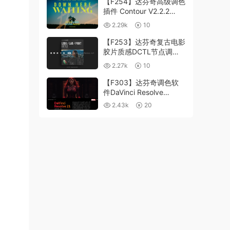
【F254】达芬奇高级调色
插件 Contour V2.2.2
WinMac 含使用教程
2.29k
10
【F253】达芬奇复古电影
胶片质感DCTL节点调色
预设 MonoNodes LOOK
2.27k
10
LAB PRINT V4.0
【F303】达芬奇调色软
件DaVinci Resolve
Studio21.0.3 中文版
2.43k
20
WIN+MAC