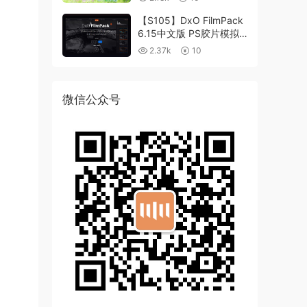
【S105】DxO FilmPack
6.15中文版 PS胶片模拟
滤镜支持WIN/MAC
2.37k
10
微信公众号