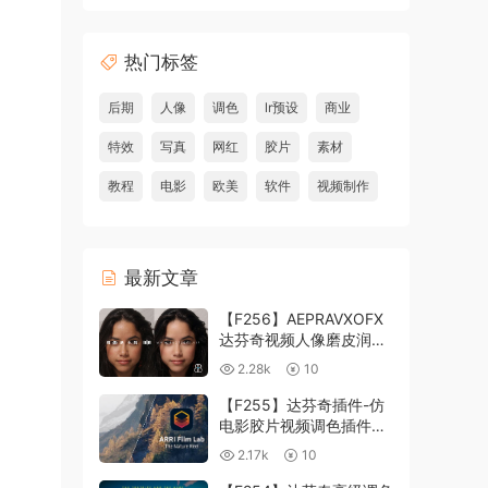
热门标签
后期
人像
调色
lr预设
商业
特效
写真
网红
胶片
素材
教程
电影
欧美
软件
视频制作
最新文章
【F256】AEPRAVXOFX
达芬奇视频人像磨皮润肤
美颜插件 Beauty Box
2.28k
10
V6.0.3 Win
【F255】达芬奇插件-仿
电影胶片视频调色插件
ARRI Film Lab 1.0.10 Win
2.17k
10