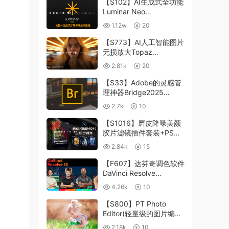
【S102】AI生成式全功能
Luminar Neo
1.24.4(x64)超强修图插件
1.12w
20
中文版WIN+MAC含400
个预设
【S773】AI人工智能图片
无损放大Topaz
Gigapixel AI 8.4.0.1b照
2.81k
20
片模糊清晰 PS插件+独立
版 WIN/MAC
【S33】Adobe的灵感管
理神器Bridge2025
15.0.3 WIN系统 右键可
2.7k
10
进入ACR
【S1016】磨皮降噪美颜
胶片滤镜插件套装+PS动
作 Imagenomic
2.84k
15
Professional Plugin Suite
v2027 Win汉化中文版
【F607】达芬奇调色软件
DaVinci Resolve
Studio18.6Win、Mac 中
4.26k
10
文/英文
【S800】PT Photo
Editor(轻量级的图片编辑
工具)5.10.3汉化版 WIN
2.18k
10