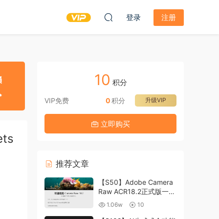
登录
注册
10
积分
VIP免费
0
积分
升级VIP
立即购买
ts
推荐文章
【S50】Adobe Camera
Raw ACR18.2正式版一键
升级包 ACR最新升级包
1.06w
10
支持WIN和MAC