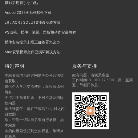
摄影后期新手小白贴
Adobe 2025全系列软件下载
LR / ACR / 3DLUTS预设安装方法
PS滤镜、插件、笔刷、面板和动作安装教程
插件安装提示未经正确签署怎么办
Mac安装提示文件已损坏解决方法
特别声明
服务与支持
如有问题，请联系客服
本站资源均为通过网络等公开合法渠
工作时间10：00-17：00（周一至周
道获取，
五，节假日休息）
仅供个人学习交流使用，版权归原创
所有，
不得用于商业用途，不对所涉及的版
权问题
负法律责任，请在下载后24小时之内
自觉删
除，否则一切法律后果自行承担。如
本站发
布的内容若侵犯到您的权益，敬请来
信联系