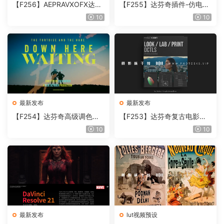
【F256】AEPRAVXOFX达芬
【F255】达芬奇插件-仿电影
奇视频人像磨皮润肤美颜插件
胶片视频调色插件 ARRI Film
10
10
Beauty Box V6.0.3 Win
Lab 1.0.10 Win
最新发布
最新发布
【F254】达芬奇高级调色插
【F253】达芬奇复古电影胶
件 Contour V2.2.2 WinMac
片质感DCTL节点调色预设 M
10
10
含使用教程
onoNodes LOOK LAB PRIN
T V4.0
最新发布
lut视频预设