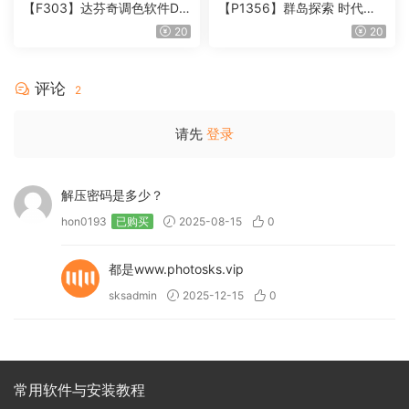
【F303】达芬奇调色软件Da
【P1356】群岛探索 时代马
Vinci Resolve Studio21.0.3
戏团 – QUEST 60 调色预设A
20
20
中文版WIN+MAC
rchipelago Quest CIRQUE É
POQUE
评论
2
请先
登录
解压密码是多少？
hon0193
已购买
2025-08-15
0
都是www.photosks.vip
sksadmin
2025-12-15
0
常用软件与安装教程