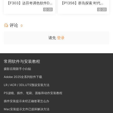
【F303】达芬奇调色软件Da
【P1356】群岛探索 时代马
Vinci Resolve Studio21.0.3
戏团 – QUEST 60 调色预设A
20
20
中文版WIN+MAC
rchipelago Quest CIRQUE É
POQUE
评论
0
请先
登录
常用软件与安装教程
摄影后期新手小白贴
Adobe 2025全系列软件下载
LR / ACR / 3DLUTS预设安装方法
PS滤镜、插件、笔刷、面板和动作安装教程
插件安装提示未经正确签署怎么办
Mac安装提示文件已损坏解决方法