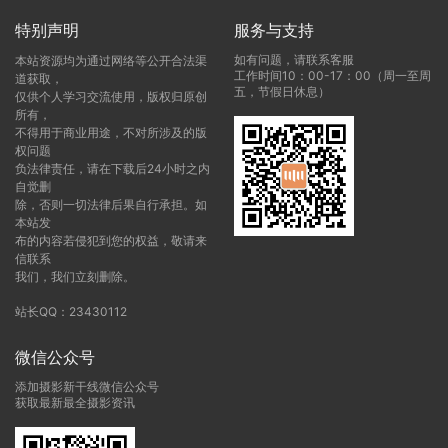
特别声明
服务与支持
如有问题，请联系客服
本站资源均为通过网络等公开合法渠
工作时间10：00-17：00（周一至周
道获取，
五，节假日休息）
仅供个人学习交流使用，版权归原创
所有，
不得用于商业用途，不对所涉及的版
权问题
负法律责任，请在下载后24小时之内
自觉删
除，否则一切法律后果自行承担。如
本站发
布的内容若侵犯到您的权益，敬请来
信联系
我们，我们立刻删除。
站长QQ：23430112
微信公众号
添加摄影新干线微信公众号
获取最新最全摄影资讯