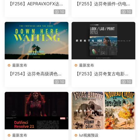
【F256】AEPRAVXOFX达芬
【F255】达芬奇插件-仿电影
奇视频人像磨皮润肤美颜插件
胶片视频调色插件 ARRI Film
10
10
Beauty Box V6.0.3 Win
Lab 1.0.10 Win
最新发布
最新发布
【F254】达芬奇高级调色插
【F253】达芬奇复古电影胶
件 Contour V2.2.2 WinMac
片质感DCTL节点调色预设 M
10
10
含使用教程
onoNodes LOOK LAB PRIN
T V4.0
最新发布
lut视频预设