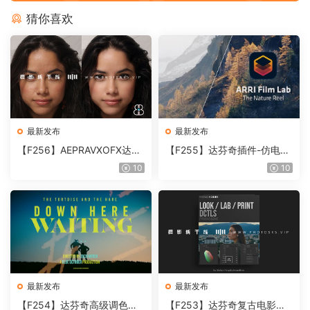
猜你喜欢
最新发布
最新发布
【F256】AEPRAVXOFX达芬
【F255】达芬奇插件-仿电影
奇视频人像磨皮润肤美颜插件
胶片视频调色插件 ARRI Film
10
10
Beauty Box V6.0.3 Win
Lab 1.0.10 Win
最新发布
最新发布
【F254】达芬奇高级调色插
【F253】达芬奇复古电影胶