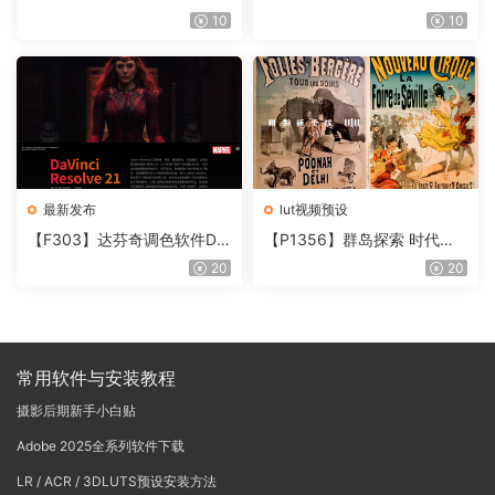
件 Contour V2.2.2 WinMac
片质感DCTL节点调色预设 M
10
10
含使用教程
onoNodes LOOK LAB PRIN
T V4.0
最新发布
lut视频预设
【F303】达芬奇调色软件Da
【P1356】群岛探索 时代马
Vinci Resolve Studio21.0.3
戏团 – QUEST 60 调色预设A
20
20
中文版WIN+MAC
rchipelago Quest CIRQUE É
POQUE
常用软件与安装教程
摄影后期新手小白贴
Adobe 2025全系列软件下载
LR / ACR / 3DLUTS预设安装方法