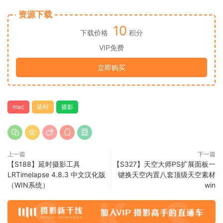
资源下载
10
下载价格
积分
VIP免费
立即购买
mac
延时
摄影
上一篇
下一篇
【S188】延时摄影工具
【S327】天空大师PS扩展面板一
LRTimelapse 4.8.3 中文汉化版
键换天空内置八套顶级天空素材
（WIN系统）
win