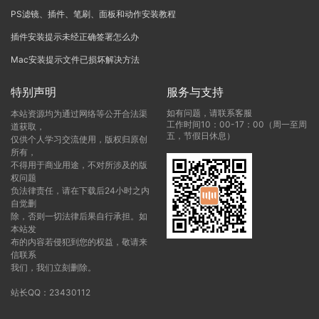
PS滤镜、插件、笔刷、面板和动作安装教程
插件安装提示未经正确签署怎么办
Mac安装提示文件已损坏解决方法
特别声明
服务与支持
如有问题，请联系客服
本站资源均为通过网络等公开合法渠
工作时间10：00-17：00（周一至周
道获取，
五，节假日休息）
仅供个人学习交流使用，版权归原创
所有，
不得用于商业用途，不对所涉及的版
权问题
负法律责任，请在下载后24小时之内
自觉删
除，否则一切法律后果自行承担。如
本站发
布的内容若侵犯到您的权益，敬请来
信联系
我们，我们立刻删除。
站长QQ：23430112