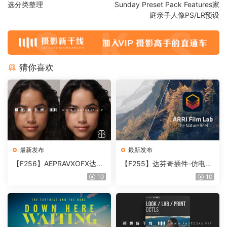
选分类整理
Sunday Preset Pack Features家
庭亲子人像PS/LR预设
猜你喜欢
最新发布
最新发布
【F256】AEPRAVXOFX达芬
【F255】达芬奇插件-仿电影
奇视频人像磨皮润肤美颜插件
胶片视频调色插件 ARRI Film
10
10
Beauty Box V6.0.3 Win
Lab 1.0.10 Win