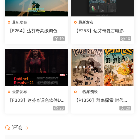
最新发布
最新发布
【F254】达芬奇高级调色插
【F253】达芬奇复古电影胶
件 Contour V2.2.2 WinMac
片质感DCTL节点调色预设 M
10
10
含使用教程
onoNodes LOOK LAB PRIN
T V4.0
最新发布
lut视频预设
【F303】达芬奇调色软件Da
【P1356】群岛探索 时代马
Vinci Resolve Studio21.0.3
戏团 – QUEST 60 调色预设A
20
20
中文版WIN+MAC
rchipelago Quest CIRQUE É
POQUE
评论
0