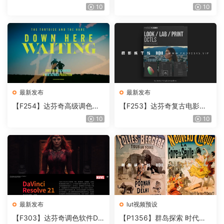
奇视频人像磨皮润肤美颜插件
胶片视频调色插件 ARRI Film
10
10
Beauty Box V6.0.3 Win
Lab 1.0.10 Win
最新发布
最新发布
【F254】达芬奇高级调色插
【F253】达芬奇复古电影胶
件 Contour V2.2.2 WinMac
片质感DCTL节点调色预设 M
10
10
含使用教程
onoNodes LOOK LAB PRIN
T V4.0
最新发布
lut视频预设
【F303】达芬奇调色软件Da
【P1356】群岛探索 时代马