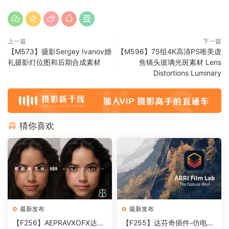
上一篇
下一篇
【M573】摄影Sergey Ivanov婚
【M596】75组4K高清PS唯美虚
礼摄影灯位图和后期合成素材
焦镜头玻璃光斑素材 Lens
Distortions Luminary
猜你喜欢
最新发布
最新发布
【F256】AEPRAVXOFX达芬
【F255】达芬奇插件-仿电影