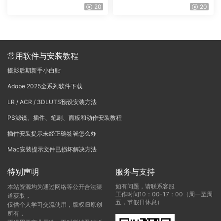
Vinci Resolve Studio21.0.3
戏团 – QUEST 60 调色预设A
20
20
中文版WIN+MAC
rchipelago Quest CIRQUE É
POQUE
常用软件与安装教程
摄影后期新手小白贴
Adobe 2025全系列软件下载
LR / ACR / 3DLUTS预设安装方法
PS滤镜、插件、笔刷、面板和动作安装教程
插件安装提示未经正确签署怎么办
Mac安装提示文件已损坏解决方法
特别声明
服务与支持
如有问题，请联系客服
本站资源均为通过网络等公开合法渠
工作时间10：00-17：00（周一至周
道获取，
五，节假日休息）
仅供个人学习交流使用，版权归原创
所有，