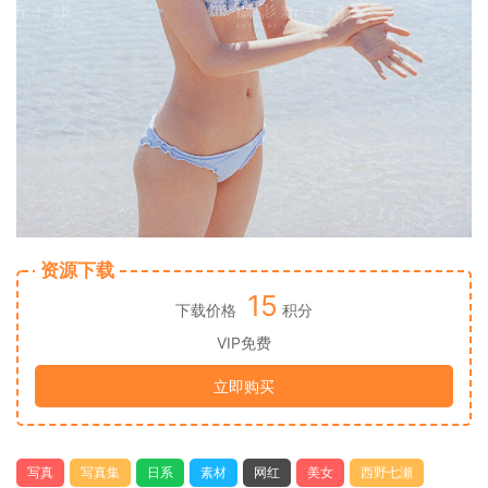
资源下载
15
下载价格
积分
VIP免费
立即购买
写真
写真集
日系
素材
网红
美女
西野七瀬