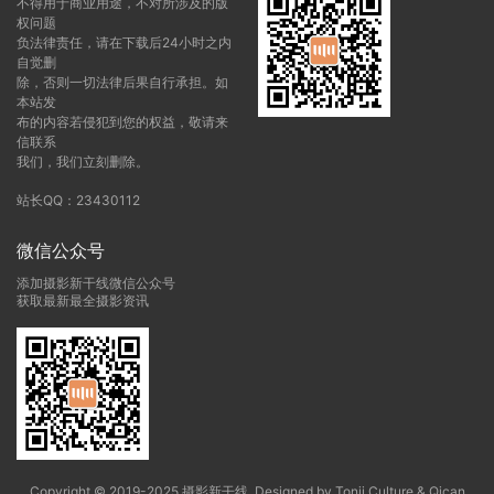
不得用于商业用途，不对所涉及的版
权问题
负法律责任，请在下载后24小时之内
自觉删
除，否则一切法律后果自行承担。如
本站发
布的内容若侵犯到您的权益，敬请来
信联系
我们，我们立刻删除。
站长QQ：23430112
微信公众号
添加摄影新干线微信公众号
获取最新最全摄影资讯
Copyright © 2019-2025 摄影新干线. Designed by Tonji Culture & Qican