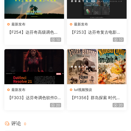
最新发布
最新发布
【F254】达芬奇高级调色插
【F253】达芬奇复古电影胶
件 Contour V2.2.2 WinMac
片质感DCTL节点调色预设 M
10
10
含使用教程
onoNodes LOOK LAB PRIN
T V4.0
最新发布
lut视频预设
【F303】达芬奇调色软件Da
【P1356】群岛探索 时代马
Vinci Resolve Studio21.0.3
戏团 – QUEST 60 调色预设A
20
20
中文版WIN+MAC
rchipelago Quest CIRQUE É
POQUE
评论
0