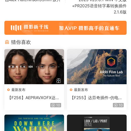
+PR2025语音转字幕转换插件
2.1.6版
猜你喜欢
最新发布
最新发布
【F256】AEPRAVXOFX达芬
【F255】达芬奇插件-仿电影
奇视频人像磨皮润肤美颜插件
胶片视频调色插件 ARRI Film
10
10
Beauty Box V6.0.3 Win
Lab 1.0.10 Win