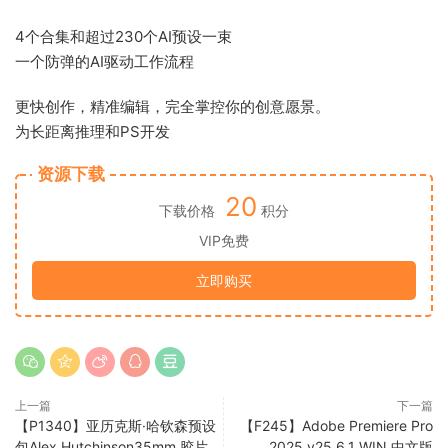
4个合集和超过230个AI预设一束
一个防弹的AI驱动工作流程
更快创作，精准编辑，完全掌控你的创意愿景。
为长距离推理和PS开发
资源下载
20
下载价格
积分
VIP免费
立即购买
上一篇
下一篇
【P1340】亚历克斯·哈钦森预设
【F245】Adobe Premiere Pro
包Alex Hutchinson35mm 胶片
2025 v25.6.1 WIN 中文版