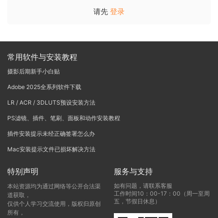
请先
登录
常用软件与安装教程
摄影后期新手小白贴
Adobe 2025全系列软件下载
LR / ACR / 3DLUTS预设安装方法
PS滤镜、插件、笔刷、面板和动作安装教程
插件安装提示未经正确签署怎么办
Mac安装提示文件已损坏解决方法
特别声明
服务与支持
如有问题，请联系客服
本站资源均为通过网络等公开合法渠
工作时间10：00-17：00（周一至周
道获取，
五，节假日休息）
仅供个人学习交流使用，版权归原创
所有，