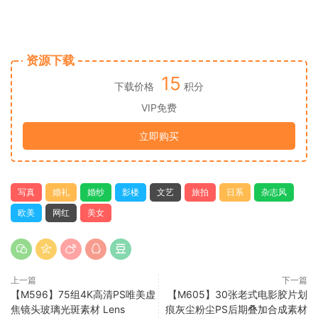
资源下载
15
下载价格
积分
VIP免费
立即购买
写真
婚礼
婚纱
影楼
文艺
旅拍
日系
杂志风
欧美
网红
美女
上一篇
下一篇
【M596】75组4K高清PS唯美虚
【M605】30张老式电影胶片划
焦镜头玻璃光斑素材 Lens
痕灰尘粉尘PS后期叠加合成素材