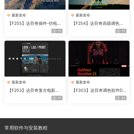
最新发布
最新发布
【F255】达芬奇插件-仿电影
【F254】达芬奇高级调色插
胶片视频调色插件 ARRI Film
件 Contour V2.2.2 WinMac
10
10
Lab 1.0.10 Win
含使用教程
最新发布
最新发布
【F253】达芬奇复古电影胶
【F303】达芬奇调色软件Da
片质感DCTL节点调色预设 M
Vinci Resolve Studio21.0.3
10
20
onoNodes LOOK LAB PRIN
中文版WIN+MAC
T V4.0
常用软件与安装教程