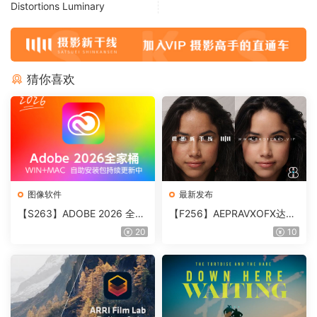
Distortions Luminary
猜你喜欢
图像软件
最新发布
【S263】ADOBE 2026 全家
【F256】AEPRAVXOFX达芬
桶直装版 MAC版
奇视频人像磨皮润肤美颜插件
20
10
Beauty Box V6.0.3 Win