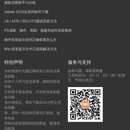
摄影后期新手小白贴
Adobe 2025全系列软件下载
LR / ACR / 3DLUTS预设安装方法
PS滤镜、插件、笔刷、面板和动作安装教程
插件安装提示未经正确签署怎么办
Mac安装提示文件已损坏解决方法
特别声明
服务与支持
如有问题，请联系客服
本站资源均为通过网络等公开合法渠
工作时间10：00-17：00（周一至周
道获取，
五，节假日休息）
仅供个人学习交流使用，版权归原创
所有，
不得用于商业用途，不对所涉及的版
权问题
负法律责任，请在下载后24小时之内
自觉删
除，否则一切法律后果自行承担。如
本站发
布的内容若侵犯到您的权益，敬请来
信联系