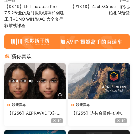
上一篇
下一篇
【S849】LRTimelapse Pro
【P1348】Zach&Grace 目的地
7.5.2专业的延时摄影编辑和创建
婚礼AI预设
工具+DNG WIN/MAC 含全套星
轨堆栈课程
猜你喜欢
最新发布
最新发布
【F256】AEPRAVXOFX达芬
【F255】达芬奇插件-仿电影
奇视频人像磨皮润肤美颜插件
胶片视频调色插件 ARRI Film
10
10
Beauty Box V6.0.3 Win
Lab 1.0.10 Win