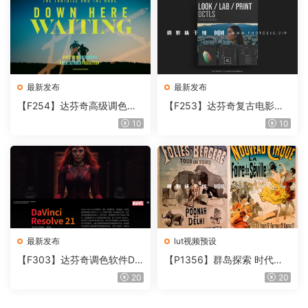
最新发布
最新发布
【F254】达芬奇高级调色插
【F253】达芬奇复古电影胶
件 Contour V2.2.2 WinMac
片质感DCTL节点调色预设 M
10
10
含使用教程
onoNodes LOOK LAB PRIN
T V4.0
最新发布
lut视频预设
【F303】达芬奇调色软件Da
【P1356】群岛探索 时代马
Vinci Resolve Studio21.0.3
戏团 – QUEST 60 调色预设A
20
20
中文版WIN+MAC
rchipelago Quest CIRQUE É
POQUE