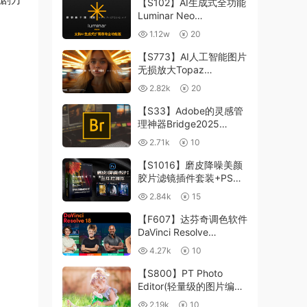
【S102】AI生成式全功能
Luminar Neo
1.24.4(x64)超强修图插件
1.12w
20
中文版WIN+MAC含400
个预设
【S773】AI人工智能图片
无损放大Topaz
Gigapixel AI 8.4.0.1b照
2.82k
20
片模糊清晰 PS插件+独立
版 WIN/MAC
【S33】Adobe的灵感管
理神器Bridge2025
15.0.3 WIN系统 右键可
2.71k
10
进入ACR
【S1016】磨皮降噪美颜
胶片滤镜插件套装+PS动
作 Imagenomic
2.84k
15
Professional Plugin Suite
v2027 Win汉化中文版
【F607】达芬奇调色软件
DaVinci Resolve
Studio18.6Win、Mac 中
4.27k
10
文/英文
【S800】PT Photo
Editor(轻量级的图片编辑
工具)5.10.3汉化版 WIN
2.19k
10