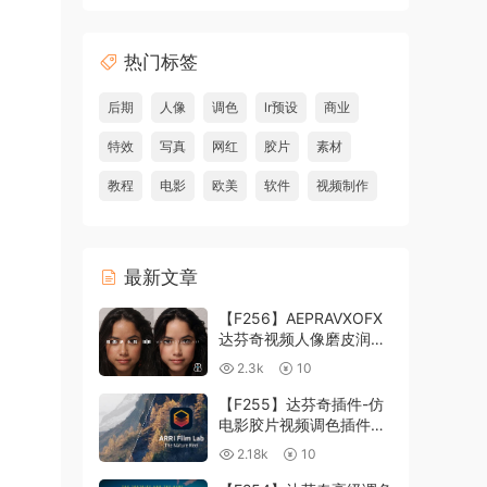
热门标签
后期
人像
调色
lr预设
商业
特效
写真
网红
胶片
素材
教程
电影
欧美
软件
视频制作
最新文章
【F256】AEPRAVXOFX
达芬奇视频人像磨皮润肤
美颜插件 Beauty Box
2.3k
10
V6.0.3 Win
【F255】达芬奇插件-仿
电影胶片视频调色插件
ARRI Film Lab 1.0.10 Win
2.18k
10