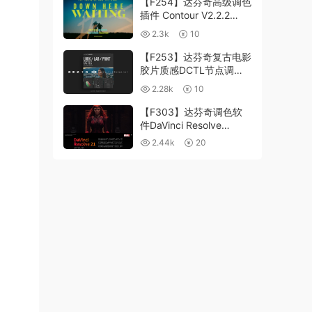
【F254】达芬奇高级调色
插件 Contour V2.2.2
WinMac 含使用教程
2.3k
10
【F253】达芬奇复古电影
胶片质感DCTL节点调色
预设 MonoNodes LOOK
2.28k
10
LAB PRINT V4.0
【F303】达芬奇调色软
件DaVinci Resolve
Studio21.0.3 中文版
2.44k
20
WIN+MAC