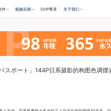
软件
视频后期
SVIP尊享
关于我们
「パスポート」144P日系摄影的构图色调摆
多人反对，写真集重版十多次到了上月还在加印突破30万本，