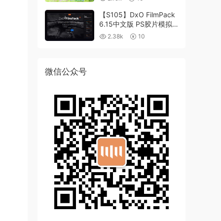
【S105】DxO FilmPack
6.15中文版 PS胶片模拟
滤镜支持WIN/MAC
2.38k
10
微信公众号