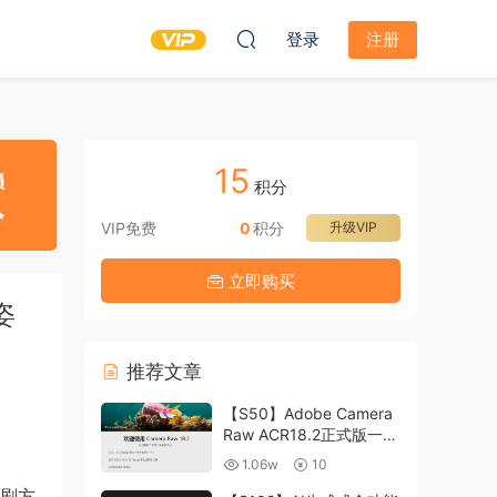
登录
注册
15
积分
VIP免费
0
积分
升级VIP
立即购买
姿
推荐文章
【S50】Adobe Camera
Raw ACR18.2正式版一键
升级包 ACR最新升级包
1.06w
10
支持WIN和MAC
日剧方