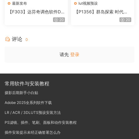
最新发布
lut视频预设
【F303】达芬奇调色软件Da
【P1356】群岛探索 时代马
Vinci Resolve Studio21.0.3
戏团 – QUEST 60 调色预设A
20
20
中文版WIN+MAC
rchipelago Quest CIRQUE É
POQUE
评论
0
请先
登录
常用软件与安装教程
摄影后期新手小白贴
Adobe 2025全系列软件下载
LR / ACR / 3DLUTS预设安装方法
PS滤镜、插件、笔刷、面板和动作安装教程
插件安装提示未经正确签署怎么办