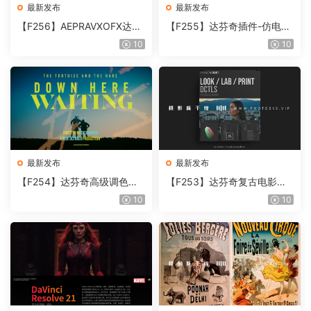
最新发布
最新发布
【F256】AEPRAVXOFX达芬
【F255】达芬奇插件-仿电影
奇视频人像磨皮润肤美颜插件
胶片视频调色插件 ARRI Film
10
10
Beauty Box V6.0.3 Win
Lab 1.0.10 Win
最新发布
最新发布
【F254】达芬奇高级调色插
【F253】达芬奇复古电影胶
件 Contour V2.2.2 WinMac
片质感DCTL节点调色预设 M
10
10
含使用教程
onoNodes LOOK LAB PRIN
T V4.0