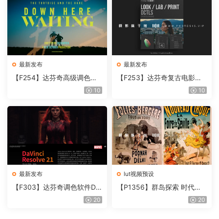
最新发布
最新发布
【F254】达芬奇高级调色插
【F253】达芬奇复古电影胶
件 Contour V2.2.2 WinMac
片质感DCTL节点调色预设 M
10
10
含使用教程
onoNodes LOOK LAB PRIN
T V4.0
最新发布
lut视频预设
【F303】达芬奇调色软件Da
【P1356】群岛探索 时代马
Vinci Resolve Studio21.0.3
戏团 – QUEST 60 调色预设A
20
20
中文版WIN+MAC
rchipelago Quest CIRQUE É
POQUE