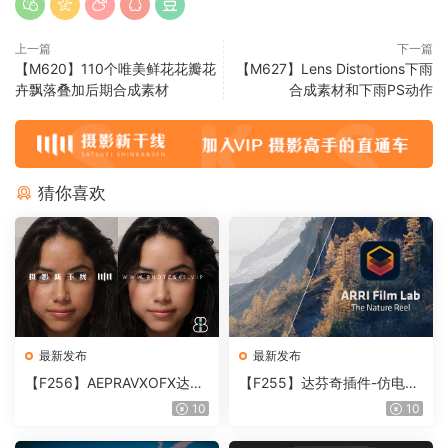
上一篇
下一篇
【M620】110个唯美鲜花花瓣花
【M627】Lens Distortions下雨
卉飘落叠加后期合成素材
合成素材和下雨PS动作
猜你喜欢
最新发布
最新发布
【F256】AEPRAVXOFX达芬
【F255】达芬奇插件-仿电影
奇视频人像磨皮润肤美颜插件
胶片视频调色插件 ARRI Film
10
10
Beauty Box V6.0.3 Win
Lab 1.0.10 Win