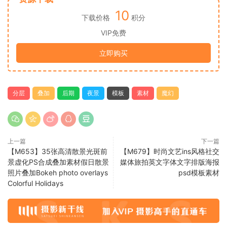
10
下载价格
积分
VIP免费
立即购买
分层
叠加
后期
夜景
模板
素材
魔幻
上一篇
下一篇
【M653】35张高清散景光斑前
【M679】时尚文艺ins风格社交
景虚化PS合成叠加素材假日散景
媒体旅拍英文字体文字排版海报
照片叠加Bokeh photo overlays
psd模板素材
Colorful Holidays