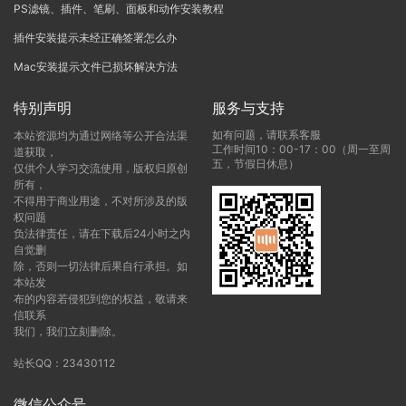
PS滤镜、插件、笔刷、面板和动作安装教程
插件安装提示未经正确签署怎么办
Mac安装提示文件已损坏解决方法
特别声明
服务与支持
如有问题，请联系客服
本站资源均为通过网络等公开合法渠
工作时间10：00-17：00（周一至周
道获取，
五，节假日休息）
仅供个人学习交流使用，版权归原创
所有，
不得用于商业用途，不对所涉及的版
权问题
负法律责任，请在下载后24小时之内
自觉删
除，否则一切法律后果自行承担。如
本站发
布的内容若侵犯到您的权益，敬请来
信联系
我们，我们立刻删除。
站长QQ：23430112
微信公众号