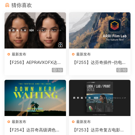
猜你喜欢
最新发布
最新发布
【F256】AEPRAVXOFX达芬
【F255】达芬奇插件-仿电影
奇视频人像磨皮润肤美颜插件
胶片视频调色插件 ARRI Film
10
10
Beauty Box V6.0.3 Win
Lab 1.0.10 Win
最新发布
最新发布
【F254】达芬奇高级调色插
【F253】达芬奇复古电影胶