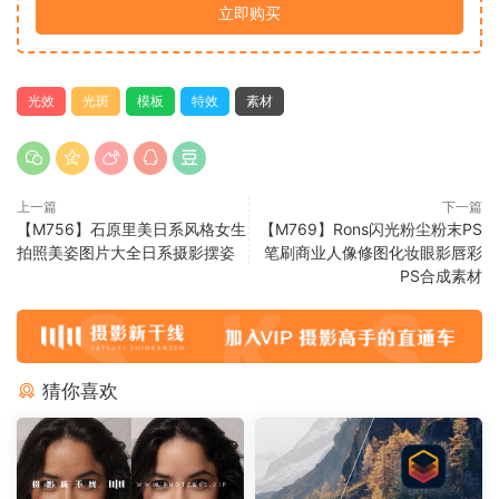
立即购买
光效
光斑
模板
特效
素材
上一篇
下一篇
【M756】石原里美日系风格女生
【M769】Rons闪光粉尘粉末PS
拍照美姿图片大全日系摄影摆姿
笔刷商业人像修图化妆眼影唇彩
PS合成素材
猜你喜欢