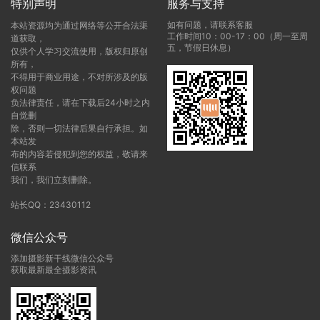
特别声明
服务与支持
如有问题，请联系客服
本站资源均为通过网络等公开合法渠
工作时间10：00-17：00（周一至周
道获取，
五，节假日休息）
仅供个人学习交流使用，版权归原创
所有，
不得用于商业用途，不对所涉及的版
权问题
负法律责任，请在下载后24小时之内
自觉删
除，否则一切法律后果自行承担。如
本站发
布的内容若侵犯到您的权益，敬请来
信联系
我们，我们立刻删除。
站长QQ：23430112
微信公众号
添加摄影新干线微信公众号
获取最新最全摄影资讯