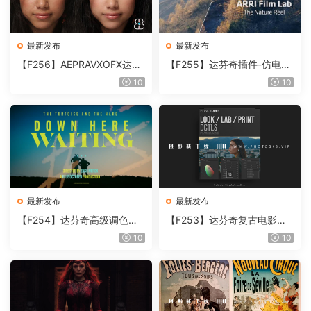
最新发布
最新发布
【F256】AEPRAVXOFX达芬
【F255】达芬奇插件-仿电影
奇视频人像磨皮润肤美颜插件
胶片视频调色插件 ARRI Film
10
10
Beauty Box V6.0.3 Win
Lab 1.0.10 Win
最新发布
最新发布
【F254】达芬奇高级调色插
【F253】达芬奇复古电影胶
件 Contour V2.2.2 WinMac
片质感DCTL节点调色预设 M
10
10
含使用教程
onoNodes LOOK LAB PRIN
T V4.0