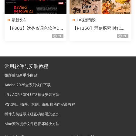
最新发布
lut视频预设
【F303】达芬奇调色软件Da
【P1356】群岛探索 时代马
Vinci Resolve Studio21.0.3
戏团 – QUEST 60 调色预设A
20
20
中文版WIN+MAC
rchipelago Quest CIRQUE É
POQUE
常用软件与安装教程
摄影后期新手小白贴
Adobe 2025全系列软件下载
LR / ACR / 3DLUTS预设安装方法
PS滤镜、插件、笔刷、面板和动作安装教程
插件安装提示未经正确签署怎么办
Mac安装提示文件已损坏解决方法