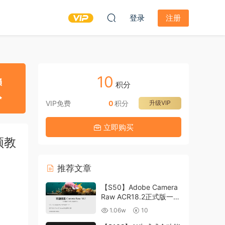
登录
注册
10
积分
VIP免费
0
积分
升级VIP
立即购买
频教
推荐文章
【S50】Adobe Camera
Raw ACR18.2正式版一键
升级包 ACR最新升级包
1.06w
10
支持WIN和MAC