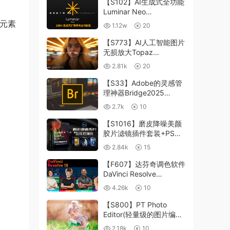
【S102】AI生成式全功能
Luminar Neo
1.24.4(x64)超强修图插件
他元素
1.12w
20
中文版WIN+MAC含400
个预设
【S773】AI人工智能图片
无损放大Topaz
Gigapixel AI 8.4.0.1b照
2.81k
20
片模糊清晰 PS插件+独立
版 WIN/MAC
【S33】Adobe的灵感管
理神器Bridge2025
15.0.3 WIN系统 右键可
2.7k
10
进入ACR
【S1016】磨皮降噪美颜
胶片滤镜插件套装+PS动
作 Imagenomic
2.84k
15
Professional Plugin Suite
v2027 Win汉化中文版
【F607】达芬奇调色软件
DaVinci Resolve
Studio18.6Win、Mac 中
4.26k
10
文/英文
【S800】PT Photo
Editor(轻量级的图片编辑
工具)5.10.3汉化版 WIN
2.18k
10