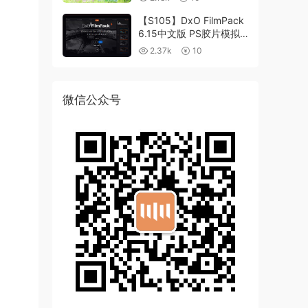
【S105】DxO FilmPack
6.15中文版 PS胶片模拟
滤镜支持WIN/MAC
2.37k
10
微信公众号