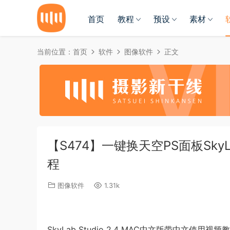
首页
教程
预设
素材
当前位置：
首页
软件
图像软件
正文
【S474】一键换天空PS面板SkyLa
程
图像软件
1.31k
SkyLab Studio 2.4 MAC中文版带中文使用视频