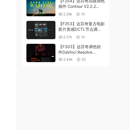
【F254】达芬奇高级调色
插件 Contour V2.2.2
WinMac 含使用教程
2.29k
10
【F253】达芬奇复古电影
胶片质感DCTL节点调色
预设 MonoNodes LOOK
2.27k
10
LAB PRINT V4.0
【F303】达芬奇调色软
件DaVinci Resolve
Studio21.0.3 中文版
2.44k
20
WIN+MAC