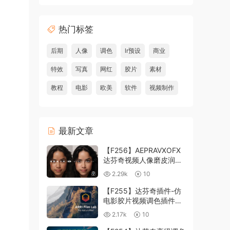
热门标签
后期
人像
调色
lr预设
商业
特效
写真
网红
胶片
素材
教程
电影
欧美
软件
视频制作
最新文章
【F256】AEPRAVXOFX
达芬奇视频人像磨皮润肤
美颜插件 Beauty Box
2.29k
10
V6.0.3 Win
【F255】达芬奇插件-仿
电影胶片视频调色插件
ARRI Film Lab 1.0.10 Win
2.17k
10