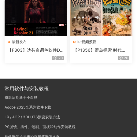
最新发布
lut视频预设
【F303】达芬奇调色软件Da
【P1356】群岛探索 时代马
Vinci Resolve Studio21.0.3
戏团 – QUEST 60 调色预设A
20
20
中文版WIN+MAC
rchipelago Quest CIRQUE É
POQUE
常用软件与安装教程
摄影后期新手小白贴
Adobe 2025全系列软件下载
LR / ACR / 3DLUTS预设安装方法
PS滤镜、插件、笔刷、面板和动作安装教程
插件安装提示未经正确签署怎么办