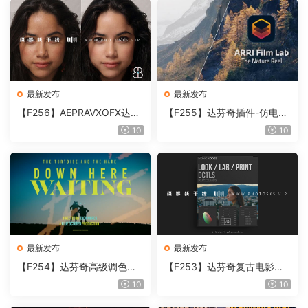
最新发布
最新发布
【F256】AEPRAVXOFX达芬
【F255】达芬奇插件-仿电影
奇视频人像磨皮润肤美颜插件
胶片视频调色插件 ARRI Film
10
10
Beauty Box V6.0.3 Win
Lab 1.0.10 Win
最新发布
最新发布
【F254】达芬奇高级调色插
【F253】达芬奇复古电影胶
件 Contour V2.2.2 WinMac
片质感DCTL节点调色预设 M
10
10
含使用教程
onoNodes LOOK LAB PRIN
T V4.0